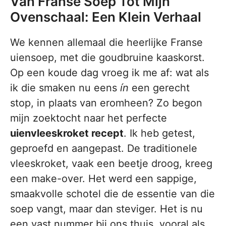
Van Franse Soep Tot Mijn
Ovenschaal: Een Klein Verhaal
We kennen allemaal die heerlijke Franse
uiensoep, met die goudbruine kaaskorst.
Op een koude dag vroeg ik me af: wat als
ik die smaken nu eens
ín
een gerecht
stop, in plaats van eromheen? Zo begon
mijn zoektocht naar het perfecte
uienvleeskroket recept
. Ik heb getest,
geproefd en aangepast. De traditionele
vleeskroket, vaak een beetje droog, kreeg
een make-over. Het werd een sappige,
smaakvolle schotel die de essentie van die
soep vangt, maar dan steviger. Het is nu
een vast nummer bij ons thuis, vooral als