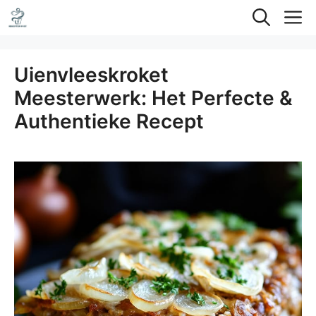
Ga
M
naar
de
Uienvleeskroket
inhoud
Meesterwerk: Het Perfecte &
Authentieke Recept