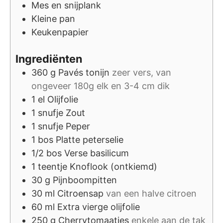
Mes en snijplank
Kleine pan
Keukenpapier
Ingrediënten
360
g
Pavés tonijn
zeer vers, van
ongeveer 180g elk en 3-4 cm dik
1
el
Olijfolie
1
snufje
Zout
1
snufje
Peper
1
bos
Platte peterselie
1/2
bos
Verse basilicum
1
teentje
Knoflook (ontkiemd)
30
g
Pijnboompitten
30
ml
Citroensap
van een halve citroen
60
ml
Extra vierge olijfolie
250
g
Cherrytomaatjes
enkele aan de tak