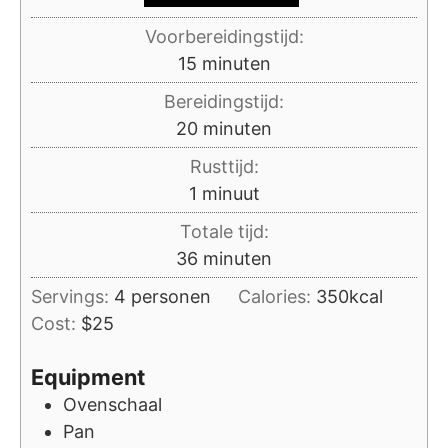
Voorbereidingstijd:
minuten
15
minuten
Bereidingstijd:
minuten
20
minuten
Rusttijd:
minuut
1
minuut
Totale tijd:
minuten
36
minuten
Servings:
4
personen
Calories:
350
kcal
Cost:
$25
Equipment
Ovenschaal
Pan