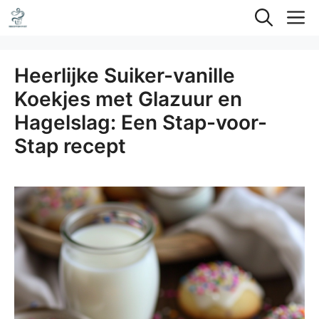
Ga
M
naar
de
Heerlijke Suiker-vanille
inhoud
Koekjes met Glazuur en
Hagelslag: Een Stap-voor-
Stap recept