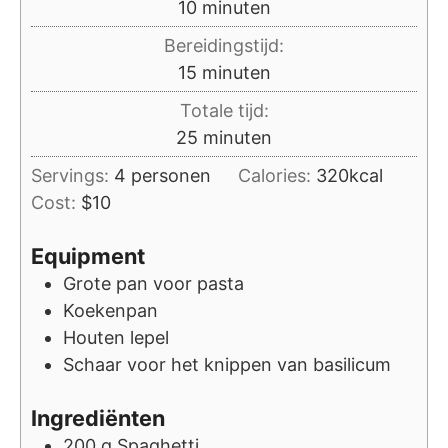
minuten
10
minuten
Bereidingstijd:
minuten
15
minuten
Totale tijd:
minuten
25
minuten
Servings:
4
personen
Calories:
320
kcal
Cost:
$10
Equipment
Grote pan voor pasta
Koekenpan
Houten lepel
Schaar voor het knippen van basilicum
Ingrediënten
200
g
Spaghetti