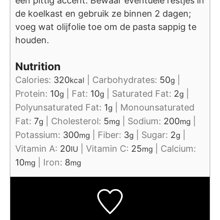
een pittig accent. Bewaar eventuele restjes in
de koelkast en gebruik ze binnen 2 dagen;
voeg wat olijfolie toe om de pasta sappig te
houden.
Nutrition
Calories:
320
|
Carbohydrates:
50
|
kcal
g
Protein:
10
|
Fat:
10
|
Saturated Fat:
2
|
g
g
g
Polyunsaturated Fat:
1
|
Monounsaturated
g
Fat:
7
|
Cholesterol:
5
|
Sodium:
200
|
g
mg
mg
Potassium:
300
|
Fiber:
3
|
Sugar:
2
|
mg
g
g
Vitamin A:
20
|
Vitamin C:
25
|
Calcium:
IU
mg
10
|
Iron:
8
mg
mg