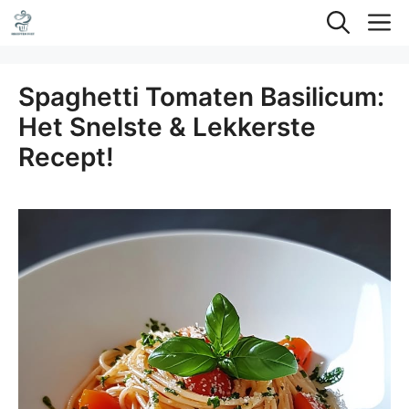
Ga
M
naar
de
Spaghetti Tomaten Basilicum:
inhoud
Het Snelste & Lekkerste
Recept!