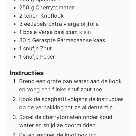
250
g
Cherrytomaten
2
tenen
Knoflook
3
eetlepels
Extra vierge olijfolie
1
bosje
Verse basilicum
klein
30
g
Geraspte Parmezaanse kaas
1
snufje
Zout
1
snufje
Peper
Instructies
Breng een grote pan water aan de kook
en voeg een flinke snuf zout toe.
Kook de spaghetti volgens de instructies
op de verpakking tot ze al dente zijn.
Spoel de cherrytomaten onder koud
water en snijd ze doormidden.
Pel en snipper de knoflook fijn.