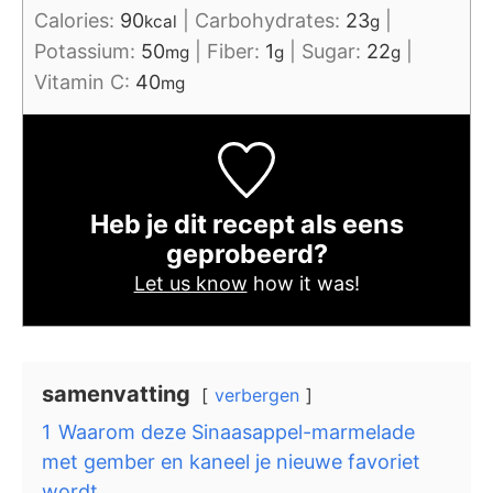
Calories:
90
|
Carbohydrates:
23
|
kcal
g
Potassium:
50
|
Fiber:
1
|
Sugar:
22
|
mg
g
g
Vitamin C:
40
mg
Heb je dit recept als eens
geprobeerd?
Let us know
how it was!
samenvatting
verbergen
1
Waarom deze Sinaasappel-marmelade
met gember en kaneel je nieuwe favoriet
wordt