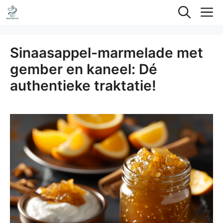
Ga
M
naar
de
Sinaasappel-marmelade met
inhoud
gember en kaneel: Dé
authentieke traktatie!