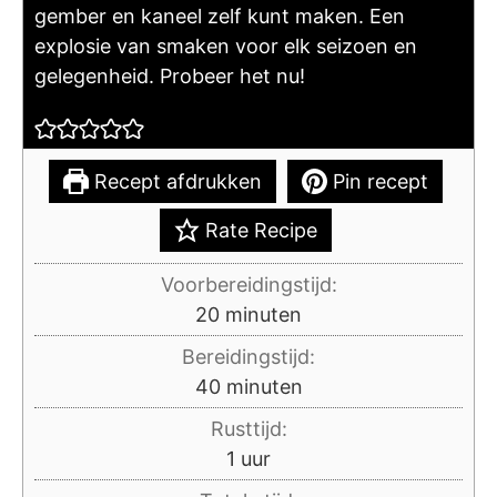
gember en kaneel zelf kunt maken. Een
explosie van smaken voor elk seizoen en
gelegenheid. Probeer het nu!
Recept afdrukken
Pin recept
Rate Recipe
Voorbereidingstijd:
minuten
20
minuten
Bereidingstijd:
minuten
40
minuten
Rusttijd:
uur
1
uur