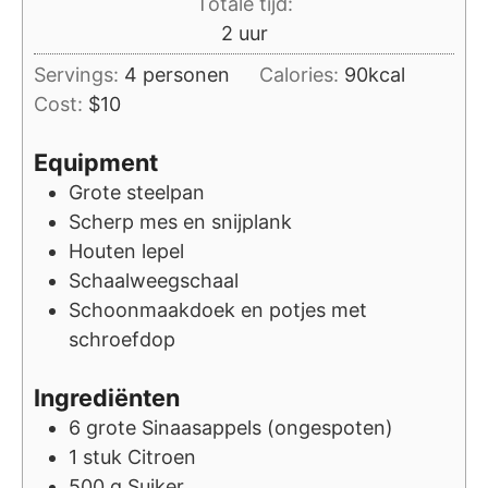
Totale tijd:
uur
2
uur
Servings:
4
personen
Calories:
90
kcal
Cost:
$10
Equipment
Grote steelpan
Scherp mes en snijplank
Houten lepel
Schaalweegschaal
Schoonmaakdoek en potjes met
schroefdop
Ingrediënten
6
grote
Sinaasappels (ongespoten)
1
stuk
Citroen
500
g
Suiker