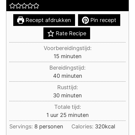
Recept afdrukken
Pin recept
Rate Recipe
Voorbereidingstijd:
minuten
15
minuten
Bereidingstijd:
minuten
40
minuten
Rusttijd:
minuten
30
minuten
Totale tijd:
uur
minuten
1
uur
25
minuten
Servings:
8
personen
Calories:
320
kcal