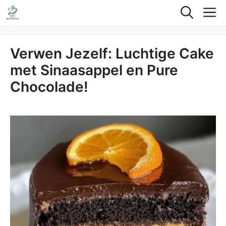
Ga
M
naar
de
Verwen Jezelf: Luchtige Cake
inhoud
met Sinaasappel en Pure
Chocolade!