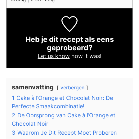
Heb je dit recept als eens
geprobeerd?
Let us know
how it was!
samenvatting
verbergen
1
Cake à l’Orange et Chocolat Noir: De
Perfecte Smaakcombinatie!
2
De Oorsprong van Cake à l’Orange et
Chocolat Noir
3
Waarom Je Dit Recept Moet Proberen