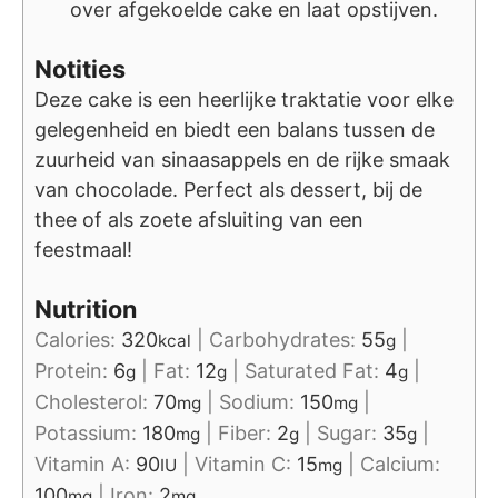
over afgekoelde cake en laat opstijven.
Notities
Deze cake is een heerlijke traktatie voor elke
gelegenheid en biedt een balans tussen de
zuurheid van sinaasappels en de rijke smaak
van chocolade. Perfect als dessert, bij de
thee of als zoete afsluiting van een
feestmaal!
Nutrition
Calories:
320
|
Carbohydrates:
55
|
kcal
g
Protein:
6
|
Fat:
12
|
Saturated Fat:
4
|
g
g
g
Cholesterol:
70
|
Sodium:
150
|
mg
mg
Potassium:
180
|
Fiber:
2
|
Sugar:
35
|
mg
g
g
Vitamin A:
90
|
Vitamin C:
15
|
Calcium:
IU
mg
100
|
Iron:
2
mg
mg