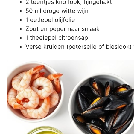
2 teentjes knoflook, fijngehakt
50 ml droge witte wijn
1 eetlepel olijfolie
Zout en peper naar smaak
1 theelepel citroensap
Verse kruiden (peterselie of bieslook)