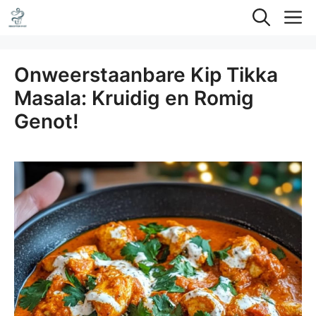
Ga
M
naar
de
Onweerstaanbare Kip Tikka
inhoud
Masala: Kruidig en Romig
Genot!