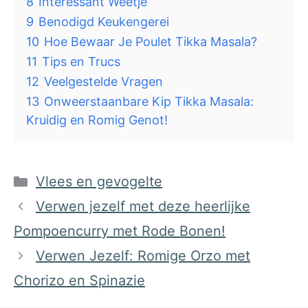
8
Interessant Weetje
9
Benodigd Keukengerei
10
Hoe Bewaar Je Poulet Tikka Masala?
11
Tips en Trucs
12
Veelgestelde Vragen
13
Onweerstaanbare Kip Tikka Masala:
Kruidig en Romig Genot!
Categorieën
Vlees en gevogelte
Verwen jezelf met deze heerlijke
Pompoencurry met Rode Bonen!
Verwen Jezelf: Romige Orzo met
Chorizo en Spinazie