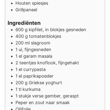
Houten spiesjes
Grillpaneel
Ingrediënten
600
g
kipfilet, in blokjes gesneden
400
g
tomatenblokjes
200
ml
slagroom
1
ui, fijngesneden
1
el
garam masala
2
teentjes
knoflook, fijngehakt
1
el
currypasta
1
el
paprikapoeder
200
g
Griekse yoghurt
1
tl
kurkuma
1
stukje verse gember, geraspt
Peper en zout naar smaak
Olijfolie