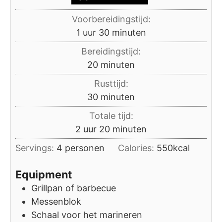
Voorbereidingstijd:
uur
minuten
1
uur
30
minuten
Bereidingstijd:
minuten
20
minuten
Rusttijd:
minuten
30
minuten
Totale tijd:
uur
minuten
2
uur
20
minuten
Servings:
4
personen
Calories:
550
kcal
Equipment
Grillpan of barbecue
Messenblok
Schaal voor het marineren