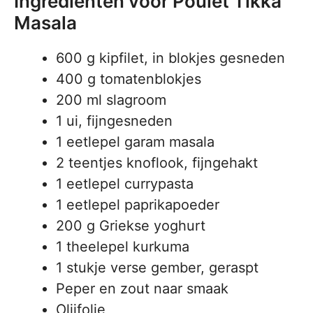
Ingrediënten voor Poulet Tikka
Masala
600 g kipfilet, in blokjes gesneden
400 g tomatenblokjes
200 ml slagroom
1 ui, fijngesneden
1 eetlepel garam masala
2 teentjes knoflook, fijngehakt
1 eetlepel currypasta
1 eetlepel paprikapoeder
200 g Griekse yoghurt
1 theelepel kurkuma
1 stukje verse gember, geraspt
Peper en zout naar smaak
Olijfolie