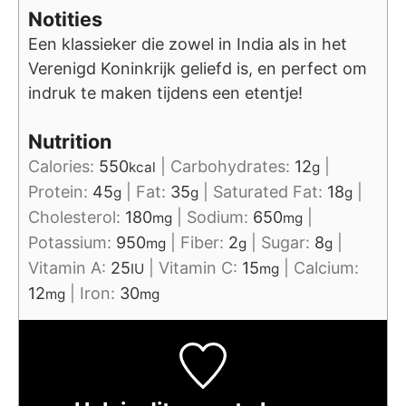
Notities
Een klassieker die zowel in India als in het
Verenigd Koninkrijk geliefd is, en perfect om
indruk te maken tijdens een etentje!
Nutrition
Calories:
550
|
Carbohydrates:
12
|
kcal
g
Protein:
45
|
Fat:
35
|
Saturated Fat:
18
|
g
g
g
Cholesterol:
180
|
Sodium:
650
|
mg
mg
Potassium:
950
|
Fiber:
2
|
Sugar:
8
|
mg
g
g
Vitamin A:
25
|
Vitamin C:
15
|
Calcium:
IU
mg
12
|
Iron:
30
mg
mg