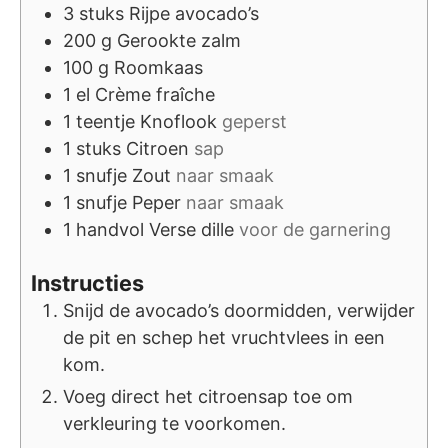
3
stuks
Rijpe avocado’s
200
g
Gerookte zalm
100
g
Roomkaas
1
el
Crème fraîche
1
teentje
Knoflook
geperst
1
stuks
Citroen
sap
1
snufje
Zout
naar smaak
1
snufje
Peper
naar smaak
1
handvol
Verse dille
voor de garnering
Instructies
Snijd de avocado’s doormidden, verwijder
de pit en schep het vruchtvlees in een
kom.
Voeg direct het citroensap toe om
verkleuring te voorkomen.