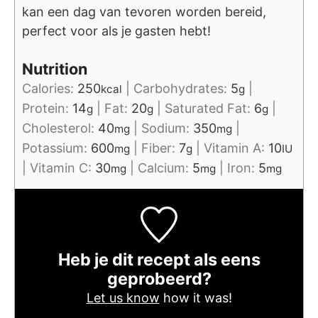
kan een dag van tevoren worden bereid,
perfect voor als je gasten hebt!
Nutrition
Calories:
250
|
Carbohydrates:
5
|
kcal
g
Protein:
14
|
Fat:
20
|
Saturated Fat:
6
|
g
g
g
Cholesterol:
40
|
Sodium:
350
|
mg
mg
Potassium:
600
|
Fiber:
7
|
Vitamin A:
10
mg
g
IU
|
Vitamin C:
30
|
Calcium:
5
|
Iron:
5
mg
mg
mg
Heb je dit recept als eens
geprobeerd?
Let us know
how it was!