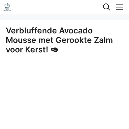
Ga
M
naar
de
Verbluffende Avocado
inhoud
Mousse met Gerookte Zalm
voor Kerst! 🥑