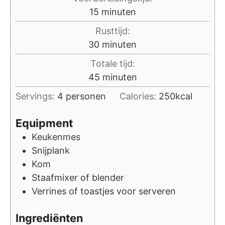
minuten
15
minuten
Rusttijd:
minuten
30
minuten
Totale tijd:
minuten
45
minuten
Servings:
4
personen
Calories:
250
kcal
Equipment
Keukenmes
Snijplank
Kom
Staafmixer of blender
Verrines of toastjes voor serveren
Ingrediënten