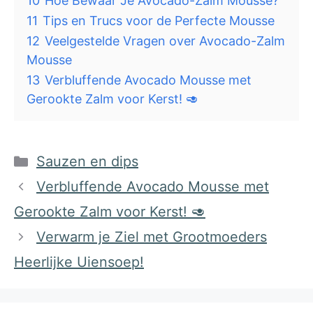
10
Hoe Bewaar Je Avocado-Zalm Mousse?
11
Tips en Trucs voor de Perfecte Mousse
12
Veelgestelde Vragen over Avocado-Zalm
Mousse
13
Verbluffende Avocado Mousse met
Gerookte Zalm voor Kerst! 🥑
Categorieën
Sauzen en dips
Verbluffende Avocado Mousse met
Gerookte Zalm voor Kerst! 🥑
Verwarm je Ziel met Grootmoeders
Heerlijke Uiensoep!