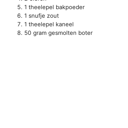
1 theelepel bakpoeder
1 snufje zout
1 theelepel kaneel
50 gram gesmolten boter