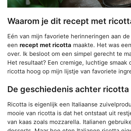
Waarom je dit recept met ricot
Eén van mijn favoriete herinneringen aan de
een
recept met ricotta
maakte. Het was een 
over. Ik besloot om een simpel gerecht te ma
Het resultaat? Een cremige, luchtige smaak d
ricotta hoog op mijn lijstje van favoriete ing
De geschiedenis achter ricotta
Ricotta is eigenlijk een Italiaanse zuivelpr
mooie van ricotta is dat het ontstaat uit rest
van kaas zoals mozzarella. Italianen gebruike
desserts. Maar hoe eten Italianen ricotta ei