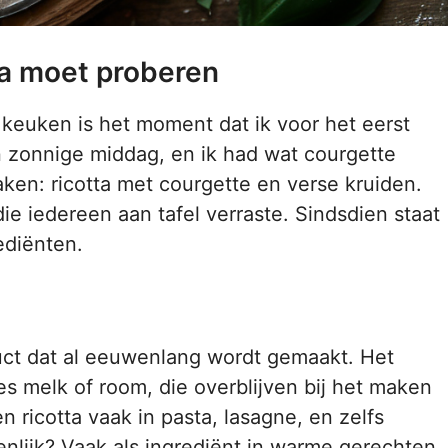
ta moet proberen
 keuken is het moment dat ik voor het eerst
zonnige middag, en ik had wat courgette
ken: ricotta met courgette en verse kruiden.
ie iedereen aan tafel verraste. Sindsdien staat
rediënten.
oduct dat al eeuwenlang wordt gemaakt. Het
jes melk of room, die overblijven bij het maken
n ricotta vaak in pasta, lasagne, en zelfs
genlijk? Vaak als ingrediënt in warme gerechten,