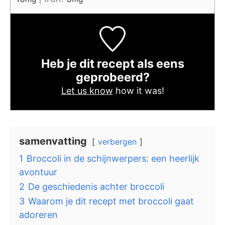
Heb je dit recept als eens
geprobeerd?
Let us know
how it was!
samenvatting
verbergen
1
Broccoli in de schijnwerpers: een heerlijk
avontuur
2
De geschiedenis achter broccoli
3
Waarom je dit recept met broccoli gaat
adoreren