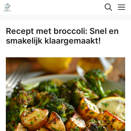
Ga
M
naar
de
Recept met broccoli: Snel en
inhoud
smakelijk klaargemaakt!