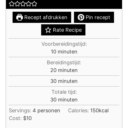
Recept afdrukken
Pin recept
Rate Recipe
Voorbereidingstijd:
minuten
10
minuten
Bereidingstijd:
minuten
20
minuten
minuten
30
minuten
Totale tijd:
minuten
30
minuten
Servings:
4
personen
Calories:
150
kcal
Cost:
$10