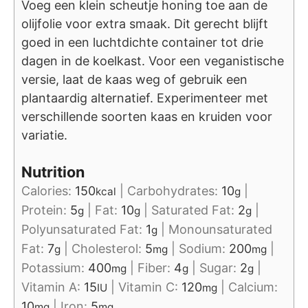
Voeg een klein scheutje honing toe aan de
olijfolie voor extra smaak. Dit gerecht blijft
goed in een luchtdichte container tot drie
dagen in de koelkast. Voor een veganistische
versie, laat de kaas weg of gebruik een
plantaardig alternatief. Experimenteer met
verschillende soorten kaas en kruiden voor
variatie.
Nutrition
Calories:
150
|
Carbohydrates:
10
|
kcal
g
Protein:
5
|
Fat:
10
|
Saturated Fat:
2
|
g
g
g
Polyunsaturated Fat:
1
|
Monounsaturated
g
Fat:
7
|
Cholesterol:
5
|
Sodium:
200
|
g
mg
mg
Potassium:
400
|
Fiber:
4
|
Sugar:
2
|
mg
g
g
Vitamin A:
15
|
Vitamin C:
120
|
Calcium:
IU
mg
10
|
Iron:
5
mg
mg