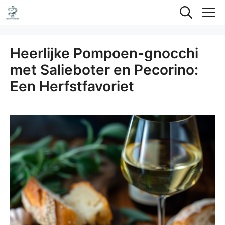
Ga
M
naar
de
Heerlijke Pompoen-gnocchi
inhoud
met Salieboter en Pecorino:
Een Herfstfavoriet