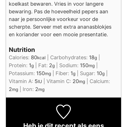
koelkast bewaren. Vries in voor langere
bewaring. Pas de hoeveelheid pepers aan
naar je persoonlijke voorkeur voor de
scherpte. Serveer met extra ananasblokjes
en koriander voor een mooie presentatie.
Nutrition
Calories:
80
|
Carbohydrates:
18
|
kcal
g
Protein:
1
|
Fat:
2
|
Sodium:
150
|
g
g
mg
Potassium:
150
|
Fiber:
1
|
Sugar:
10
|
mg
g
g
Vitamin A:
5
|
Vitamin C:
20
|
Calcium:
IU
mg
2
|
Iron:
2
mg
mg
Heb je dit recept als eens