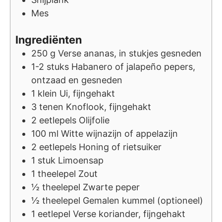
Mes
Ingrediënten
250
g
Verse ananas, in stukjes gesneden
1-2
stuks
Habanero of jalapeño pepers,
ontzaad en gesneden
1
klein
Ui, fijngehakt
3
tenen
Knoflook, fijngehakt
2
eetlepels
Olijfolie
100
ml
Witte wijnazijn of appelazijn
2
eetlepels
Honing of rietsuiker
1
stuk
Limoensap
1
theelepel
Zout
½
theelepel
Zwarte peper
½
theelepel
Gemalen kummel (optioneel)
1
eetlepel
Verse koriander, fijngehakt