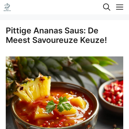
Ga
M
naar
de
Pittige Ananas Saus: De
inhoud
Meest Savoureuze Keuze!