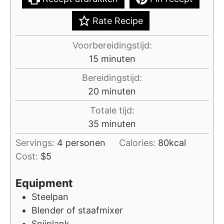
Rate Recipe
Voorbereidingstijd:
minuten
15
minuten
Bereidingstijd:
minuten
20
minuten
Totale tijd:
minuten
35
minuten
Servings:
4
personen
Calories:
80
kcal
Cost:
$5
Equipment
Steelpan
Blender of staafmixer
Snijplank