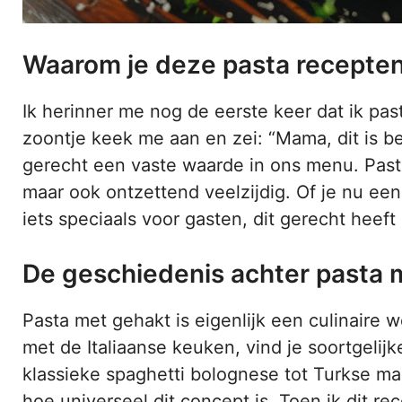
Waarom je deze pasta recepte
Ik herinner me nog de eerste keer dat ik pas
zoontje keek me aan en zei: “Mama, dit is be
gerecht een vaste waarde in ons menu. Pasta 
maar ook ontzettend veelzijdig. Of je nu e
iets speciaals voor gasten, dit gerecht heeft 
De geschiedenis achter pasta 
Pasta met gehakt is eigenlijk een culinaire 
met de Italiaanse keuken, vind je soortgelij
klassieke spaghetti bolognese tot Turkse mant
hoe universeel dit concept is. Toen ik dit re