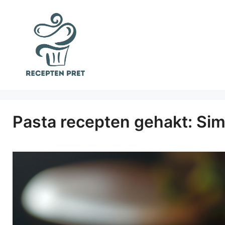
Ga
naar
de
inhoud
Pasta recepten gehakt: Simp