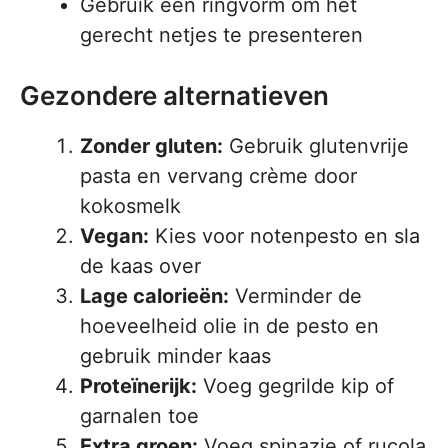
Gebruik een ringvorm om het
gerecht netjes te presenteren
Gezondere alternatieven
Zonder gluten:
Gebruik glutenvrije
pasta en vervang crème door
kokosmelk
Vegan:
Kies voor notenpesto en sla
de kaas over
Lage calorieën:
Verminder de
hoeveelheid olie in de pesto en
gebruik minder kaas
Proteïnerijk:
Voeg gegrilde kip of
garnalen toe
Extra groen:
Voeg spinazie of rucola