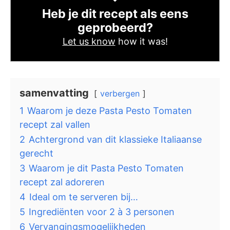
Heb je dit recept als eens
geprobeerd?
Let us know
how it was!
samenvatting
verbergen
1
Waarom je deze Pasta Pesto Tomaten
recept zal vallen
2
Achtergrond van dit klassieke Italiaanse
gerecht
3
Waarom je dit Pasta Pesto Tomaten
recept zal adoreren
4
Ideal om te serveren bij…
5
Ingrediënten voor 2 à 3 personen
6
Vervangingsmogelijkheden