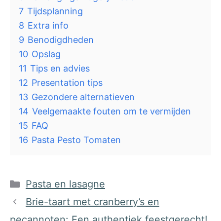
7
Tijdsplanning
8
Extra info
9
Benodigdheden
10
Opslag
11
Tips en advies
12
Presentation tips
13
Gezondere alternatieven
14
Veelgemaakte fouten om te vermijden
15
FAQ
16
Pasta Pesto Tomaten
Categorieën
Pasta en lasagne
Brie-taart met cranberry’s en
pecannoten: Een authentiek feestgerecht!