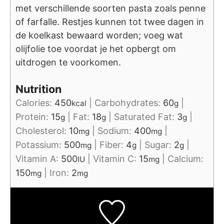
met verschillende soorten pasta zoals penne
of farfalle. Restjes kunnen tot twee dagen in
de koelkast bewaard worden; voeg wat
olijfolie toe voordat je het opbergt om
uitdrogen te voorkomen.
Nutrition
Calories:
450
|
Carbohydrates:
60
|
kcal
g
Protein:
15
|
Fat:
18
|
Saturated Fat:
3
|
g
g
g
Cholesterol:
10
|
Sodium:
400
|
mg
mg
Potassium:
500
|
Fiber:
4
|
Sugar:
2
|
mg
g
g
Vitamin A:
500
|
Vitamin C:
15
|
Calcium:
IU
mg
150
|
Iron:
2
mg
mg