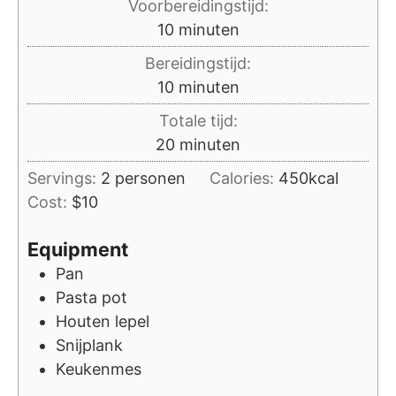
Voorbereidingstijd:
minuten
10
minuten
Bereidingstijd:
minuten
10
minuten
Totale tijd:
minuten
20
minuten
Servings:
2
personen
Calories:
450
kcal
Cost:
$10
Equipment
Pan
Pasta pot
Houten lepel
Snijplank
Keukenmes