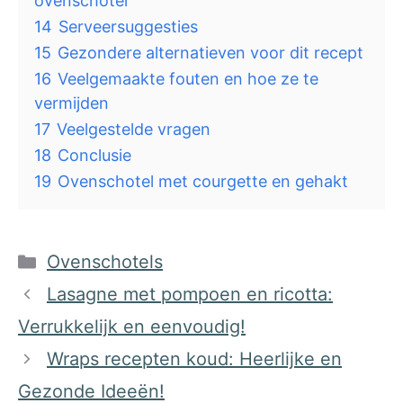
ovenschotel
14
Serveersuggesties
15
Gezondere alternatieven voor dit recept
16
Veelgemaakte fouten en hoe ze te
vermijden
17
Veelgestelde vragen
18
Conclusie
19
Ovenschotel met courgette en gehakt
Categorieën
Ovenschotels
Lasagne met pompoen en ricotta:
Verrukkelijk en eenvoudig!
Wraps recepten koud: Heerlijke en
Gezonde Ideeën!