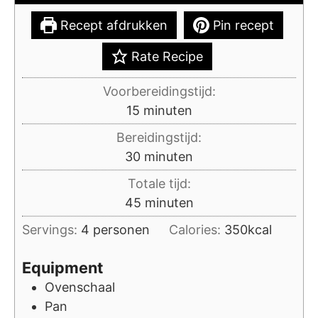
Recept afdrukken
Pin recept
Rate Recipe
Voorbereidingstijd:
minuten
15
minuten
Bereidingstijd:
minuten
30
minuten
Totale tijd:
minuten
45
minuten
Servings:
4
personen
Calories:
350
kcal
Equipment
Ovenschaal
Pan