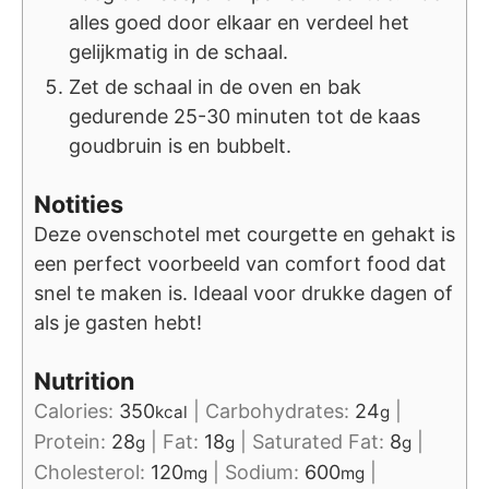
alles goed door elkaar en verdeel het
gelijkmatig in de schaal.
Zet de schaal in de oven en bak
gedurende 25-30 minuten tot de kaas
goudbruin is en bubbelt.
Notities
Deze ovenschotel met courgette en gehakt is
een perfect voorbeeld van comfort food dat
snel te maken is. Ideaal voor drukke dagen of
als je gasten hebt!
Nutrition
Calories:
350
|
Carbohydrates:
24
|
kcal
g
Protein:
28
|
Fat:
18
|
Saturated Fat:
8
|
g
g
g
Cholesterol:
120
|
Sodium:
600
|
mg
mg