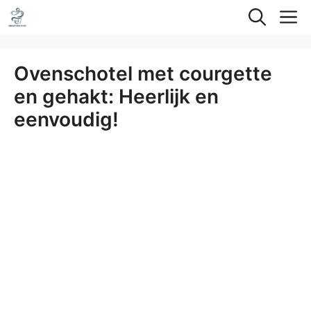
Ga
M
naar
de
Ovenschotel met courgette
inhoud
en gehakt: Heerlijk en
eenvoudig!