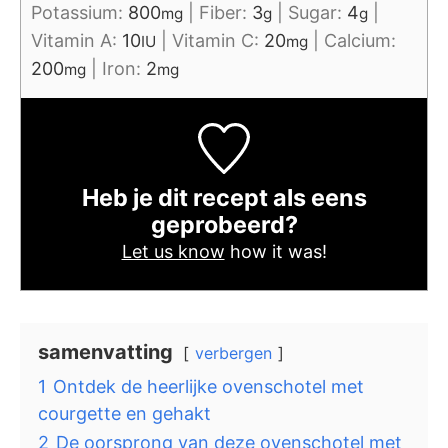
Potassium:
800
|
Fiber:
3
|
Sugar:
4
|
mg
g
g
Vitamin A:
10
|
Vitamin C:
20
|
Calcium:
IU
mg
200
|
Iron:
2
mg
mg
Heb je dit recept als eens
geprobeerd?
Let us know
how it was!
samenvatting
verbergen
1
Ontdek de heerlijke ovenschotel met
courgette en gehakt
2
De oorsprong van deze ovenschotel met