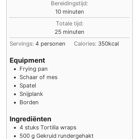
Bereidingstijd:
minuten
10
minuten
Totale tijd:
minuten
25
minuten
Servings:
4
personen
Calories:
350
kcal
Equipment
Frying pan
Schaar of mes
Spatel
Snijplank
Borden
Ingrediënten
4
stuks
Tortilla wraps
500
g
Gekruid rundergehakt