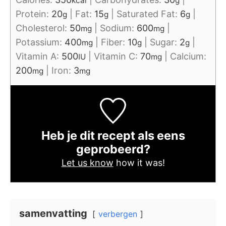
kcal
g
Protein:
20
|
Fat:
15
|
Saturated Fat:
6
|
g
g
g
Cholesterol:
50
|
Sodium:
600
|
mg
mg
Potassium:
400
|
Fiber:
10
|
Sugar:
2
|
mg
g
g
Vitamin A:
500
|
Vitamin C:
70
|
Calcium:
IU
mg
200
|
Iron:
3
mg
mg
Heb je dit recept als eens
geprobeerd?
Let us know
how it was!
samenvatting
verbergen