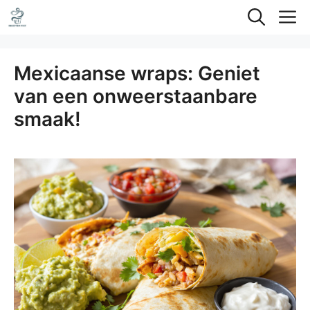
Ga
M
naar
de
Mexicaanse wraps: Geniet
inhoud
van een onweerstaanbare
smaak!