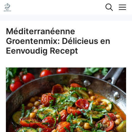
Ga
M
naar
de
Méditerranéenne
inhoud
Groentenmix: Délicieus en
Eenvoudig Recept