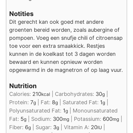
Notities
Dit gerecht kan ook goed met andere
groenten bereid worden, zoals aubergine of
pompoen. Voeg een snufje chili of citroensap
toe voor een extra smaakkick. Restjes
kunnen in de koelkast tot 3 dagen worden
bewaard en kunnen opnieuw worden
opgewarmd in de magnetron of op laag vuur.
Nutrition
Calories:
210
|
Carbohydrates:
30
|
kcal
g
Protein:
7
|
Fat:
8
|
Saturated Fat:
1
|
g
g
g
Polyunsaturated Fat:
1
|
Monounsaturated
g
Fat:
5
|
Sodium:
300
|
Potassium:
600
|
g
mg
mg
Fiber:
6
|
Sugar:
3
|
Vitamin A:
20
|
g
g
IU