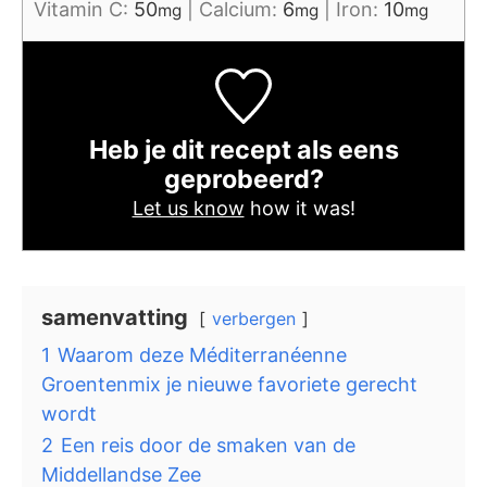
Vitamin C:
50
|
Calcium:
6
|
Iron:
10
mg
mg
mg
Heb je dit recept als eens
geprobeerd?
Let us know
how it was!
samenvatting
verbergen
1
Waarom deze Méditerranéenne
Groentenmix je nieuwe favoriete gerecht
wordt
2
Een reis door de smaken van de
Middellandse Zee