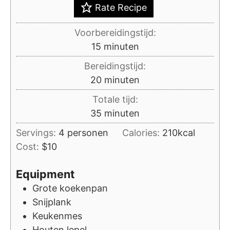
Rate Recipe
Voorbereidingstijd:
minuten
15
minuten
Bereidingstijd:
minuten
20
minuten
Totale tijd:
minuten
35
minuten
Servings:
4
personen
Calories:
210
kcal
Cost:
$10
Equipment
Grote koekenpan
Snijplank
Keukenmes
Houten lepel