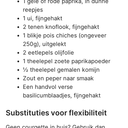
1 gele of rode paprika, in dunne
reepjes
1 ui, fijngehakt
2 tenen knoflook, fijngehakt
1 blikje pois chiches (ongeveer
250g), uitgelekt
2 eetlepels olijfolie
1 theelepel zoete paprikapoeder
½ theelepel gemalen komijn
Zout en peper naar smaak
Een handvol verse
basilicumblaadjes, fijngehakt
Substituties voor flexibiliteit
Geen courgette in huis? Gebruik dan