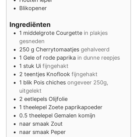
Blikopener
Ingrediënten
1
middelgrote
Courgette
in plakjes
gesneden
250
g
Cherrytomaatjes
gehalveerd
1
Gele of rode paprika
in dunne reepjes
1
stuk
Ui
fijngehakt
2
teentjes
Knoflook
fijngehakt
1
blik
Pois chiches
ongeveer 250g,
uitgelekt
2
eetlepels
Olijfolie
1
theelepel
Zoete paprikapoeder
0.5
theelepel
Gemalen komijn
naar smaak
Zout
naar smaak
Peper