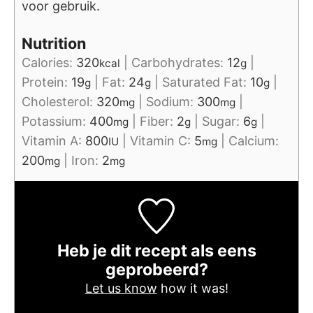
voor gebruik.
Nutrition
Calories:
320
|
Carbohydrates:
12
|
kcal
g
Protein:
19
|
Fat:
24
|
Saturated Fat:
10
|
g
g
g
Cholesterol:
320
|
Sodium:
300
|
mg
mg
Potassium:
400
|
Fiber:
2
|
Sugar:
6
|
mg
g
g
Vitamin A:
800
|
Vitamin C:
5
|
Calcium:
IU
mg
200
|
Iron:
2
mg
mg
Heb je dit recept als eens
geprobeerd?
Let us know
how it was!