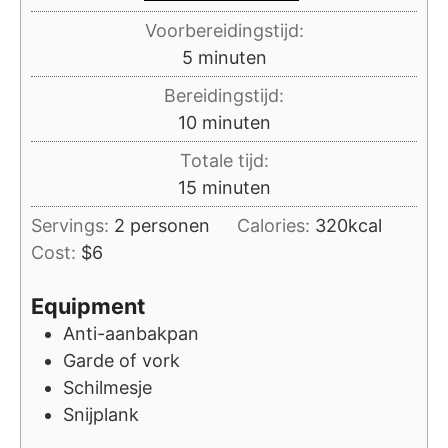
Voorbereidingstijd:
minuten
5
minuten
Bereidingstijd:
minuten
10
minuten
Totale tijd:
minuten
15
minuten
Servings:
2
personen
Calories:
320
kcal
Cost:
$6
Equipment
Anti-aanbakpan
Garde of vork
Schilmesje
Snijplank