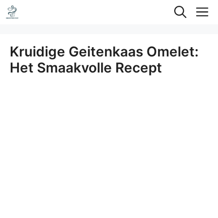
Ga
M
naar
de
Kruidige Geitenkaas Omelet:
inhoud
Het Smaakvolle Recept