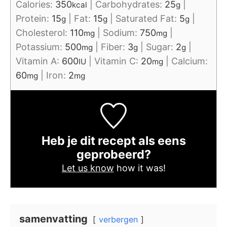
Calories:
350
|
Carbohydrates:
25
|
kcal
g
Protein:
15
|
Fat:
15
|
Saturated Fat:
5
|
g
g
g
Cholesterol:
110
|
Sodium:
750
|
mg
mg
Potassium:
500
|
Fiber:
3
|
Sugar:
2
|
mg
g
g
Vitamin A:
600
|
Vitamin C:
20
|
Calcium:
IU
mg
60
|
Iron:
2
mg
mg
Heb je dit recept als eens
geprobeerd?
Let us know
how it was!
samenvatting
verbergen