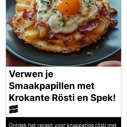
Verwen je
Smaakpapillen met
Krokante Rösti en Spek!
🥓
Ontdek het recept voor knapperige rösti met