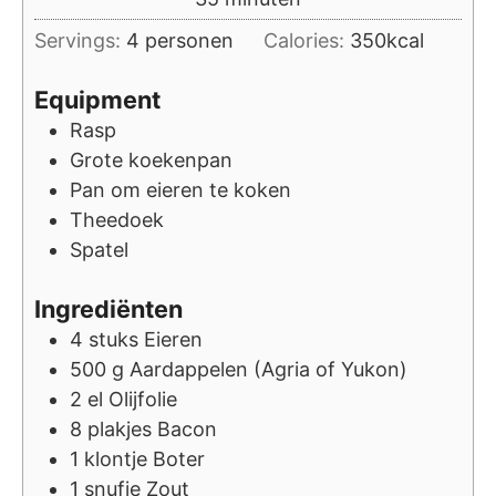
Servings:
4
personen
Calories:
350
kcal
Equipment
Rasp
Grote koekenpan
Pan om eieren te koken
Theedoek
Spatel
Ingrediënten
4
stuks
Eieren
500
g
Aardappelen (Agria of Yukon)
2
el
Olijfolie
8
plakjes
Bacon
1
klontje
Boter
1
snufje
Zout