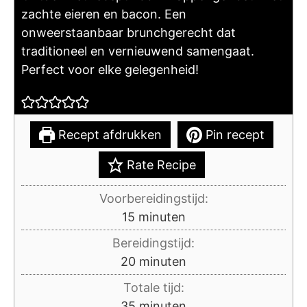
zachte eieren en bacon. Een
onweerstaanbaar brunchgerecht dat
traditioneel en vernieuwend samengaat.
Perfect voor elke gelegenheid!
Recept afdrukken
Pin recept
Rate Recipe
Voorbereidingstijd:
minuten
15
minuten
Bereidingstijd:
minuten
20
minuten
Totale tijd:
minuten
35
minuten