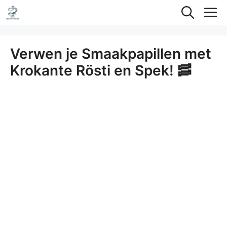
Ga
M
naar
de
Verwen je Smaakpapillen met
inhoud
Krokante Rösti en Spek! 🥓