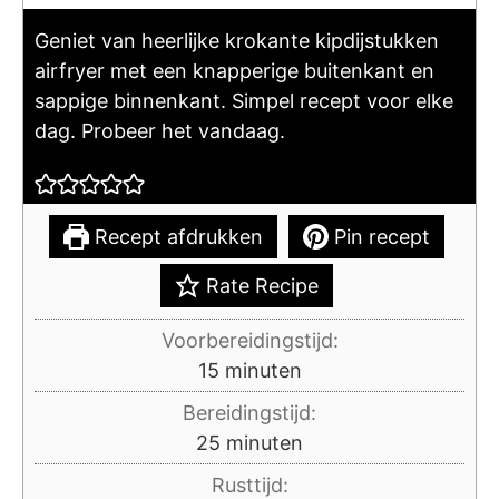
Geniet van heerlijke krokante kipdijstukken
airfryer met een knapperige buitenkant en
sappige binnenkant. Simpel recept voor elke
dag. Probeer het vandaag.
Recept afdrukken
Pin recept
Rate Recipe
Voorbereidingstijd:
minuten
15
minuten
Bereidingstijd:
minuten
25
minuten
Rusttijd: