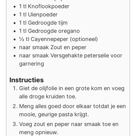
1
tl
Knoflookpoeder
1
tl
Uienpoeder
1
tl
Gedroogde tijm
1
tl
Gedroogde oregano
½
tl
Cayennepeper (optioneel)
naar smaak
Zout en peper
naar smaak
Versgehakte peterselie voor
garnering
Instructies
Giet de olijfolie in een grote kom en voeg
alle droge kruiden toe.
Meng alles goed door elkaar totdat je een
mooie, geurige pasta krijgt.
Voeg zout en peper naar smaak toe en
meng opnieuw.