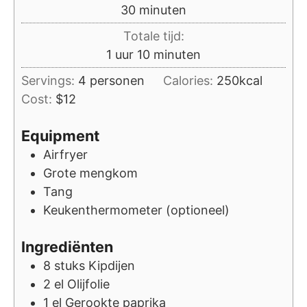
minuten
30
minuten
Totale tijd:
uur
minuten
1
uur
10
minuten
Servings:
4
personen
Calories:
250
kcal
Cost:
$12
Equipment
Airfryer
Grote mengkom
Tang
Keukenthermometer (optioneel)
Ingrediënten
8
stuks
Kipdijen
2
el
Olijfolie
1
el
Gerookte paprika