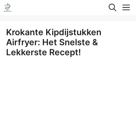
Ga
M
naar
de
Krokante Kipdijstukken
inhoud
Airfryer: Het Snelste &
Lekkerste Recept!