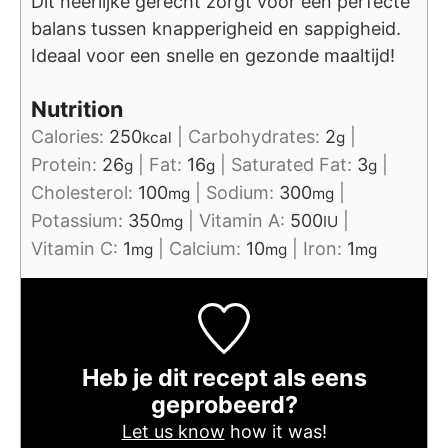
Dit heerlijke gerecht zorgt voor een perfecte
balans tussen knapperigheid en sappigheid.
Ideaal voor een snelle en gezonde maaltijd!
Nutrition
Calories:
250
|
Carbohydrates:
2
|
kcal
g
Protein:
26
|
Fat:
16
|
Saturated Fat:
3
|
g
g
g
Cholesterol:
100
|
Sodium:
300
|
mg
mg
Potassium:
350
|
Vitamin A:
500
|
mg
IU
Vitamin C:
1
|
Calcium:
10
|
Iron:
1
mg
mg
mg
Heb je dit recept als eens
geprobeerd?
Let us know
how it was!