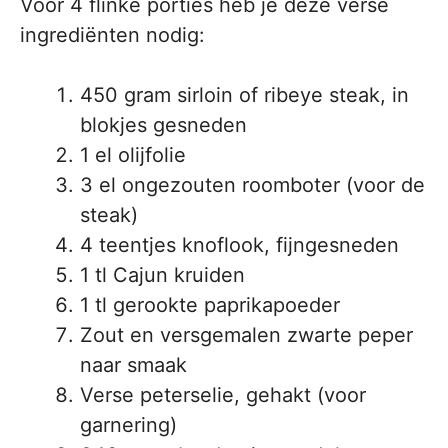
Voor 4 flinke porties heb je deze verse
ingrediënten nodig:
450 gram sirloin of ribeye steak, in
blokjes gesneden
1 el olijfolie
3 el ongezouten roomboter (voor de
steak)
4 teentjes knoflook, fijngesneden
1 tl Cajun kruiden
1 tl gerookte paprikapoeder
Zout en versgemalen zwarte peper
naar smaak
Verse peterselie, gehakt (voor
garnering)