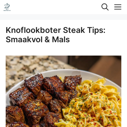
Ga
M
naar
de
Knoflookboter Steak Tips:
inhoud
Smaakvol & Mals