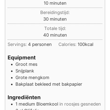
minuten
10
minuten
Bereidingstijd:
minuten
30
minuten
Totale tijd:
minuten
40
minuten
Servings:
4
personen
Calories:
100
kcal
Equipment
Groot mes
Snijplank
Grote mengkom
Bakplaat
bekleed met bakpapier
Ingrediënten
1
medium
Bloemkool
in roosjes gesneden