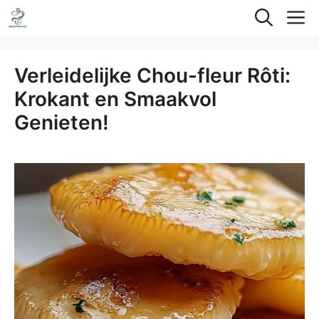
Ga
M
naar
de
Verleidelijke Chou-fleur Rôti:
inhoud
Krokant en Smaakvol
Genieten!