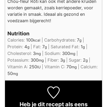
Chou-fleur Rôti kan ook met andere kruiden
worden gemaakt, zoals kerriepoeder, voor
variatie in smaak. Ideaal als gezond en
voedzaam bijgerecht!
Nutrition
Calories:
100
|
Carbohydrates:
7
|
kcal
g
Protein:
4
|
Fat:
7
|
Saturated Fat:
1
|
g
g
g
Cholesterol:
3
|
Sodium:
300
|
mg
mg
Potassium:
300
|
Fiber:
3
|
Sugar:
2
|
mg
g
g
Vitamin A:
250
|
Vitamin C:
70
|
Calcium:
IU
mg
50
mg
Heb je dit recept als eens