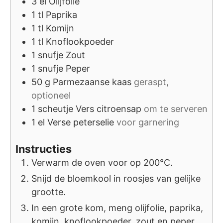
3
el
Olijfolie
1
tl
Paprika
1
tl
Komijn
1
tl
Knoflookpoeder
1
snufje
Zout
1
snufje
Peper
50
g
Parmezaanse kaas
geraspt,
optioneel
1
scheutje
Vers citroensap
om te serveren
1
el
Verse peterselie
voor garnering
Instructies
Verwarm de oven voor op 200°C.
Snijd de bloemkool in roosjes van gelijke
grootte.
In een grote kom, meng olijfolie, paprika,
komijn, knoflookpoeder, zout en peper.