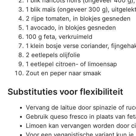
1 blik haricots noirs (ongeveer 400 g)
1 blik maïs (ongeveer 300 g), uitgelek
2 rijpe tomaten, in blokjes gesneden
1 avocado, in blokjes gesneden
100 g feta, verkruimeld
1 klein bosje verse coriander, fijngeha
2 eetlepels olijfolie
1 eetlepel citroen- of limoensap
Zout en peper naar smaak
Substituties voor flexibiliteit
Vervang de laitue door spinazie of ru
Gebruik queso fresco in plaats van feta
Limoen kan vervangen worden door citr
Voor een veganistische variant kun je