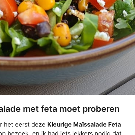
alade met feta moet proberen
r het eerst deze
Kleurige Maïssalade Feta
 bezoek, en ik had iets lekkers nodig dat