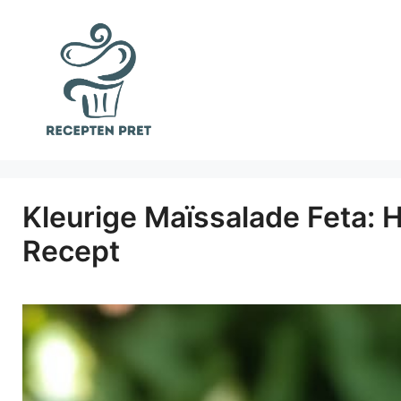
Ga
naar
de
inhoud
Kleurige Maïssalade Feta: 
Recept