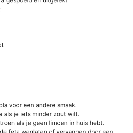
, afgespoeld en uitgelekt
t
kt
cola voor een andere smaak.
 als je iets minder zout wilt.
oen als je geen limoen in huis hebt.
 de feta weglaten of vervangen door een