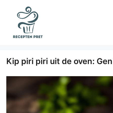
Ga
naar
de
inhoud
Kip piri piri uit de oven: Gen