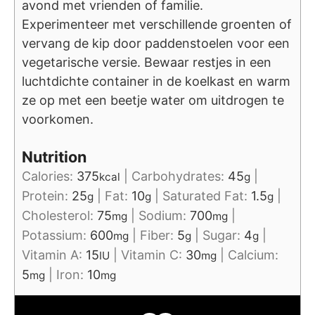
avond met vrienden of familie.
Experimenteer met verschillende groenten of
vervang de kip door paddenstoelen voor een
vegetarische versie. Bewaar restjes in een
luchtdichte container in de koelkast en warm
ze op met een beetje water om uitdrogen te
voorkomen.
Nutrition
Calories:
375
|
Carbohydrates:
45
|
kcal
g
Protein:
25
|
Fat:
10
|
Saturated Fat:
1.5
|
g
g
g
Cholesterol:
75
|
Sodium:
700
|
mg
mg
Potassium:
600
|
Fiber:
5
|
Sugar:
4
|
mg
g
g
Vitamin A:
15
|
Vitamin C:
30
|
Calcium:
IU
mg
5
|
Iron:
10
mg
mg