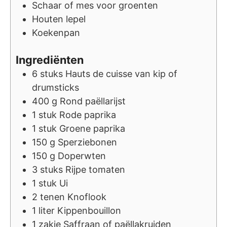
Schaar of mes voor groenten
Houten lepel
Koekenpan
Ingrediënten
6
stuks
Hauts de cuisse van kip of
drumsticks
400
g
Rond paëllarijst
1
stuk
Rode paprika
1
stuk
Groene paprika
150
g
Sperziebonen
150
g
Doperwten
3
stuks
Rijpe tomaten
1
stuk
Ui
2
tenen
Knoflook
1
liter
Kippenbouillon
1
zakje
Saffraan of paëllakruiden