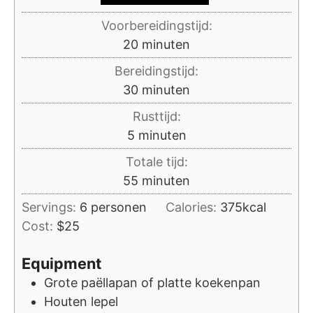
Voorbereidingstijd:
minuten
20
minuten
Bereidingstijd:
minuten
30
minuten
Rusttijd:
minuten
5
minuten
Totale tijd:
minuten
55
minuten
Servings:
6
personen
Calories:
375
kcal
Cost:
$25
Equipment
Grote paëllapan of platte koekenpan
Houten lepel