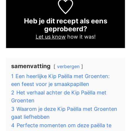
Heb je dit recept als eens
geprobeerd?
Let us know
how it was!
samenvatting
verbergen
1
Een heerlijke Kip Paëlla met Groenten:
een feest voor je smaakpapillen
2
Het verhaal achter de Kip Paëlla met
Groenten
3
Waarom je deze Kip Paëlla met Groenten
gaat liefhebben
4
Perfecte momenten om deze paëlla te