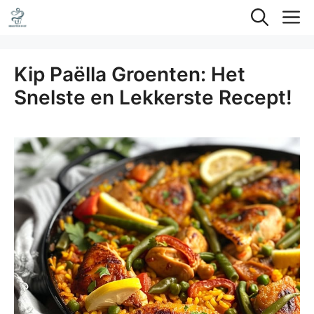
Ga
M
naar
de
Kip Paëlla Groenten: Het
inhoud
Snelste en Lekkerste Recept!