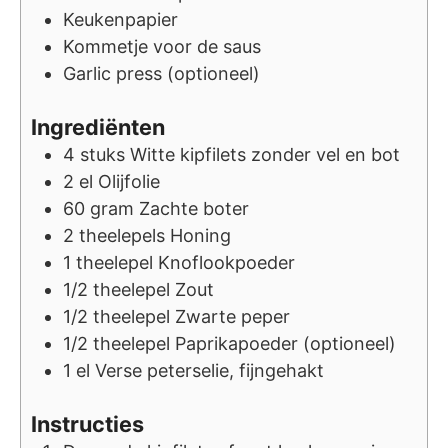
Keukenpapier
Kommetje voor de saus
Garlic press (optioneel)
Ingrediënten
4
stuks
Witte kipfilets zonder vel en bot
2
el
Olijfolie
60
gram
Zachte boter
2
theelepels
Honing
1
theelepel
Knoflookpoeder
1/2
theelepel
Zout
1/2
theelepel
Zwarte peper
1/2
theelepel
Paprikapoeder (optioneel)
1
el
Verse peterselie, fijngehakt
Instructies