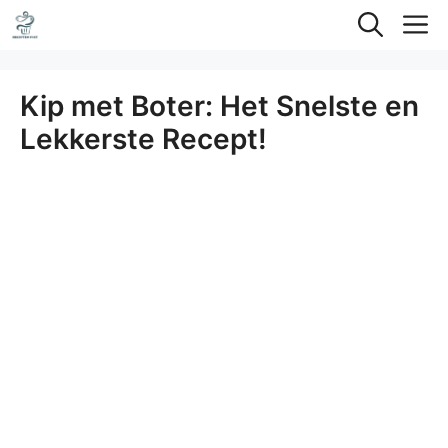
Ga
M
naar
de
Kip met Boter: Het Snelste en
inhoud
Lekkerste Recept!