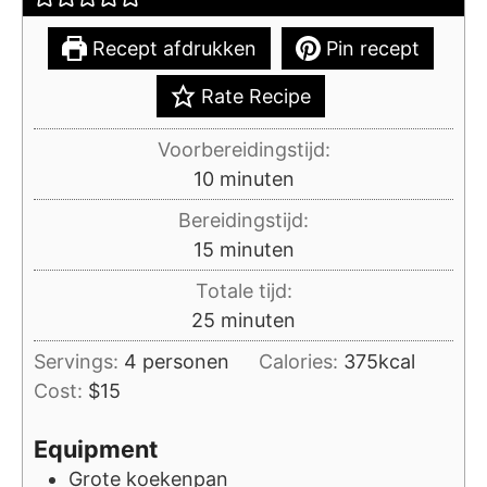
Recept afdrukken
Pin recept
Rate Recipe
Voorbereidingstijd:
minuten
10
minuten
Bereidingstijd:
minuten
15
minuten
Totale tijd:
minuten
25
minuten
Servings:
4
personen
Calories:
375
kcal
Cost:
$15
Equipment
Grote koekenpan