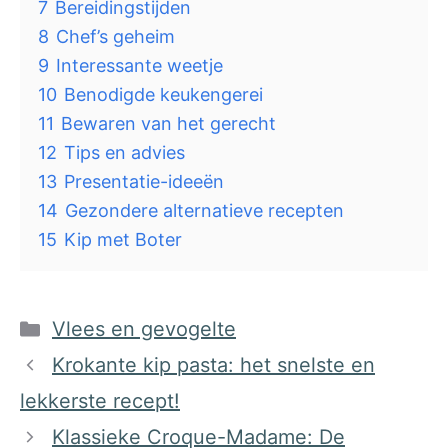
7
Bereidingstijden
8
Chef’s geheim
9
Interessante weetje
10
Benodigde keukengerei
11
Bewaren van het gerecht
12
Tips en advies
13
Presentatie-ideeën
14
Gezondere alternatieve recepten
15
Kip met Boter
Categorieën
Vlees en gevogelte
Krokante kip pasta: het snelste en
lekkerste recept!
Klassieke Croque-Madame: De