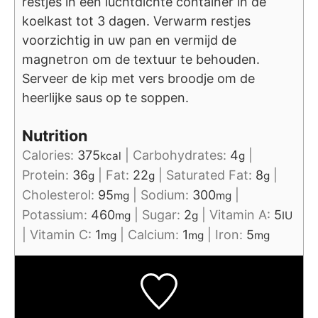
restjes in een luchtdichte container in de
koelkast tot 3 dagen. Verwarm restjes
voorzichtig in uw pan en vermijd de
magnetron om de textuur te behouden.
Serveer de kip met vers broodje om de
heerlijke saus op te soppen.
Nutrition
Calories:
375
|
Carbohydrates:
4
|
kcal
g
Protein:
36
|
Fat:
22
|
Saturated Fat:
8
|
g
g
g
Cholesterol:
95
|
Sodium:
300
|
mg
mg
Potassium:
460
|
Sugar:
2
|
Vitamin A:
5
mg
g
IU
|
Vitamin C:
1
|
Calcium:
1
|
Iron:
5
mg
mg
mg