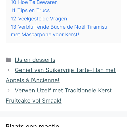
10
Hoe Te Bewaren
11
Tips en Trucs
12
Veelgestelde Vragen
13
Verbluffende Bûche de Noël Tiramisu
met Mascarpone voor Kerst!
Categorieën
IJs en desserts
Geniet van Suikervrije Tarte-Flan met
Appels à l’Ancienne!
Verwen Uzelf met Traditionele Kerst
Fruitcake vol Smaak!
Plaats een reactie