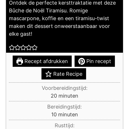
Ontdek de perfecte kersttraktatie met deze
Bûche de Noël Tiramisu. Romige
mascarpone, koffie en een tiramisu-twist
maken dit dessert onweerstaanbaar voor
elke gast!
Recept afdrukken
Pin recept
Rate Recipe
Voorbereidingstijd:
minuten
20
minuten
Bereidingstijd:
minuten
10
minuten
Rusttijd: