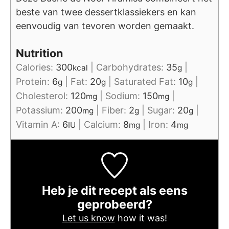
beste van twee dessertklassiekers en kan
eenvoudig van tevoren worden gemaakt.
Nutrition
Calories:
300
|
Carbohydrates:
35
|
kcal
g
Protein:
6
|
Fat:
20
|
Saturated Fat:
10
|
g
g
g
Cholesterol:
120
|
Sodium:
150
|
mg
mg
Potassium:
200
|
Fiber:
2
|
Sugar:
20
|
mg
g
g
Vitamin A:
6
|
Calcium:
8
|
Iron:
4
IU
mg
mg
Heb je dit recept als eens
geprobeerd?
Let us know
how it was!