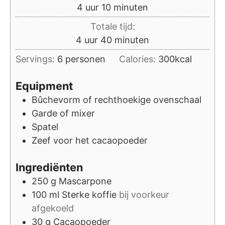
uur
minuten
4
uur
10
minuten
Totale tijd:
uur
minuten
4
uur
40
minuten
Servings:
6
personen
Calories:
300
kcal
Equipment
Bûchevorm of rechthoekige ovenschaal
Garde of mixer
Spatel
Zeef
voor het cacaopoeder
Ingrediënten
250
g
Mascarpone
100
ml
Sterke koffie
bij voorkeur
afgekoeld
30
g
Cacaopoeder