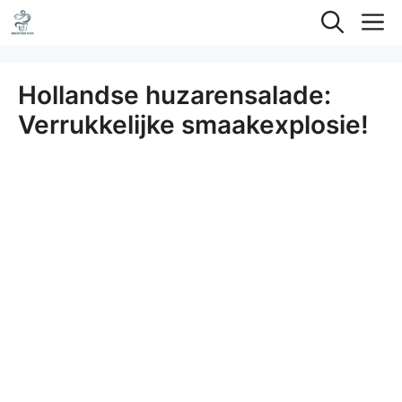
Ga
M
naar
de
Hollandse huzarensalade:
inhoud
Verrukkelijke smaakexplosie!