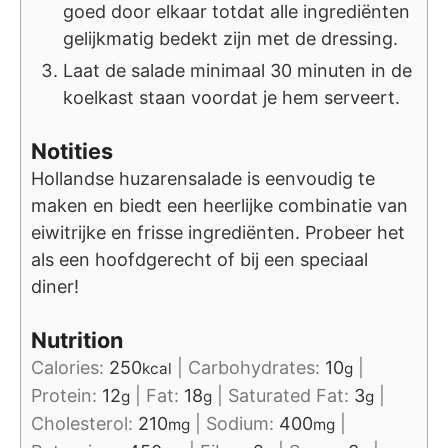
goed door elkaar totdat alle ingrediënten
gelijkmatig bedekt zijn met de dressing.
Laat de salade minimaal 30 minuten in de
koelkast staan voordat je hem serveert.
Notities
Hollandse huzarensalade is eenvoudig te
maken en biedt een heerlijke combinatie van
eiwitrijke en frisse ingrediënten. Probeer het
als een hoofdgerecht of bij een speciaal
diner!
Nutrition
Calories:
250
|
Carbohydrates:
10
|
kcal
g
Protein:
12
|
Fat:
18
|
Saturated Fat:
3
|
g
g
g
Cholesterol:
210
|
Sodium:
400
|
mg
mg