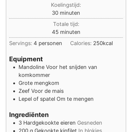
Koelingstijd:
minuten
30
minuten
Totale tijd:
minuten
45
minuten
Servings:
4
personen
Calories:
250
kcal
Equipment
Mandoline
Voor het snijden van
komkommer
Grote mengkom
Zeef
Voor de mais
Lepel of spatel
Om te mengen
Ingrediënten
3
Hardgekookte eieren
Gesneden
200
g
Gekookte kipfilet
In blokjes