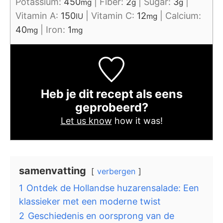
Potassium:
450
|
Fiber:
2
|
Sugar:
3
|
mg
g
g
Vitamin A:
150
|
Vitamin C:
12
|
Calcium:
IU
mg
40
|
Iron:
1
mg
mg
Heb je dit recept als eens
geprobeerd?
Let us know
how it was!
samenvatting
verbergen
1
Ontdek de Hollandse huzarensalade: Een
klassieker met een moderne twist
2
Geschiedenis en oorsprong van de