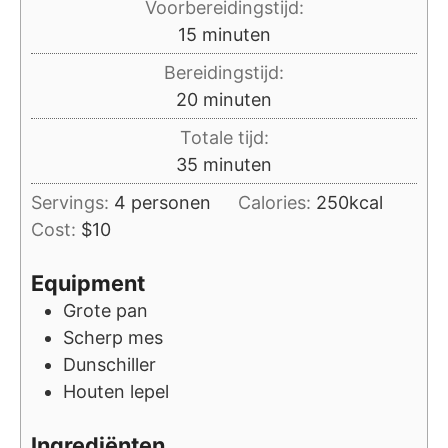
Voorbereidingstijd:
minuten
15
minuten
Bereidingstijd:
minuten
20
minuten
Totale tijd:
minuten
35
minuten
Servings:
4
personen
Calories:
250
kcal
Cost:
$10
Equipment
Grote pan
Scherp mes
Dunschiller
Houten lepel
Ingrediënten