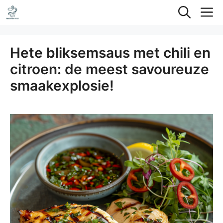
Ga
M
naar
de
Hete bliksemsaus met chili en
inhoud
citroen: de meest savoureuze
smaakexplosie!