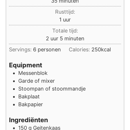
minuten
35
minuten
Rusttijd:
uur
1
uur
Totale tijd:
uur
minuten
2
uur
5
minuten
Servings:
6
personen
Calories:
250
kcal
Equipment
Messenblok
Garde of mixer
Stoompan of stoommandje
Bakplaat
Bakpapier
Ingrediënten
150
g
Geitenkaas