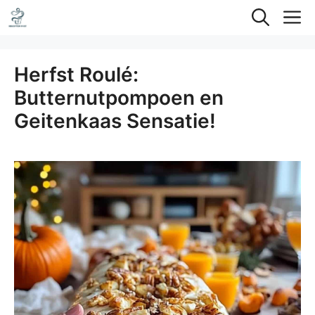
Ga
M
naar
de
Herfst Roulé:
inhoud
Butternutpompoen en
Geitenkaas Sensatie!