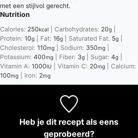
met een stijlvol gerecht.
Nutrition
Calories:
250
|
Carbohydrates:
20
|
kcal
g
Protein:
10
|
Fat:
16
|
Saturated Fat:
5
|
g
g
g
Cholesterol:
110
|
Sodium:
350
|
mg
mg
Potassium:
400
|
Fiber:
3
|
Sugar:
4
|
mg
g
g
Vitamin A:
1000
|
Vitamin C:
20
|
Calcium:
IU
mg
100
|
Iron:
2
mg
mg
Heb je dit recept als eens
geprobeerd?