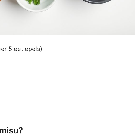
eer 5 eetlepels)
amisu?