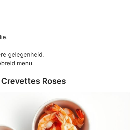
ie.
ere gelegenheid.
ebreid menu.
x Crevettes Roses