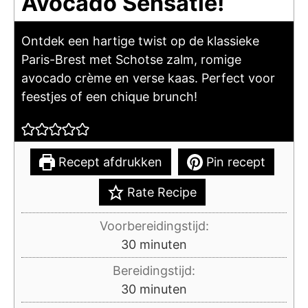
Avocado Sensatie!
Ontdek een hartige twist op de klassieke
Paris-Brest met Schotse zalm, romige
avocado crème en verse kaas. Perfect voor
feestjes of een chique brunch!
Recept afdrukken
Pin recept
Rate Recipe
Voorbereidingstijd:
minuten
30
minuten
Bereidingstijd:
minuten
30
minuten