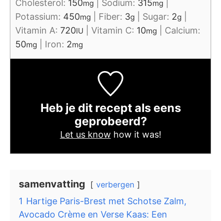
Cholesterol:
150
|
Sodium:
315
|
mg
mg
Potassium:
450
|
Fiber:
3
|
Sugar:
2
|
mg
g
g
Vitamin A:
720
|
Vitamin C:
10
|
Calcium:
IU
mg
50
|
Iron:
2
mg
mg
Heb je dit recept als eens
geprobeerd?
Let us know
how it was!
samenvatting
verbergen
1
Hartige Paris-Brest met Schotse Zalm,
Avocado Crème en Verse Kaas: Een