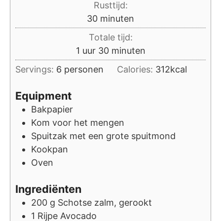
Rusttijd:
minuten
30
minuten
Totale tijd:
uur
minuten
1
uur
30
minuten
Servings:
6
personen
Calories:
312
kcal
Equipment
Bakpapier
Kom voor het mengen
Spuitzak met een grote spuitmond
Kookpan
Oven
Ingrediënten
200
g
Schotse zalm, gerookt
1
Rijpe Avocado