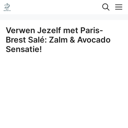
Ga
M
naar
de
Verwen Jezelf met Paris-
inhoud
Brest Salé: Zalm & Avocado
Sensatie!