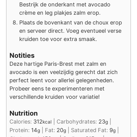
Bestrijk de onderkant met avocado
crème en leg plakjes zalm erop.
Plaats de bovenkant van de choux erop
en serveer direct. Voeg eventueel verse
kruiden toe voor extra smaak.
Notities
Deze hartige Paris-Brest met zalm en
avocado is een veelzijdig gerecht dat zich
perfect leent voor allerlei gelegenheden.
Probeer eens te experimenteren met
verschillende kruiden voor variatie!
Nutrition
Calories:
312
|
Carbohydrates:
23
|
kcal
g
Protein:
14
|
Fat:
20
|
Saturated Fat:
9
|
g
g
g