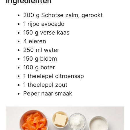
Ingrediënten
200 g Schotse zalm, gerookt
1 rijpe avocado
150 g verse kaas
4 eieren
250 ml water
150 g bloem
100 g boter
1 theelepel citroensap
1 theelepel zout
Peper naar smaak