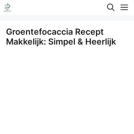
Ga
M
naar
de
Groentefocaccia Recept
inhoud
Makkelijk: Simpel & Heerlijk