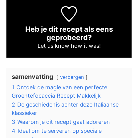
Heb je dit recept als eens
geprobeerd?
Let us know
how it was!
samenvatting
verbergen
1
Ontdek de magie van een perfecte
Groentefocaccia Recept Makkelijk
2
De geschiedenis achter deze Italiaanse
klassieker
3
Waarom je dit recept gaat adoreren
4
Ideal om te serveren op speciale