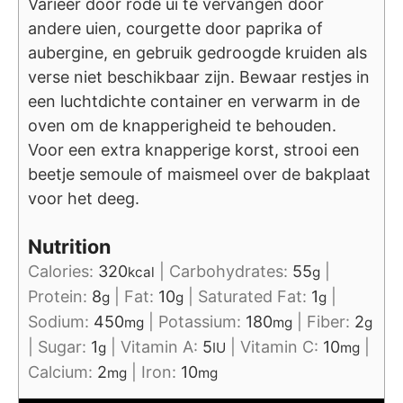
Varieer door rode ui te vervangen door
andere uien, courgette door paprika of
aubergine, en gebruik gedroogde kruiden als
verse niet beschikbaar zijn. Bewaar restjes in
een luchtdichte container en verwarm in de
oven om de knapperigheid te behouden.
Voor een extra knapperige korst, strooi een
beetje semoule of maismeel over de bakplaat
voor het deeg.
Nutrition
Calories:
320
|
Carbohydrates:
55
|
kcal
g
Protein:
8
|
Fat:
10
|
Saturated Fat:
1
|
g
g
g
Sodium:
450
|
Potassium:
180
|
Fiber:
2
mg
mg
g
|
Sugar:
1
|
Vitamin A:
5
|
Vitamin C:
10
|
g
IU
mg
Calcium:
2
|
Iron:
10
mg
mg