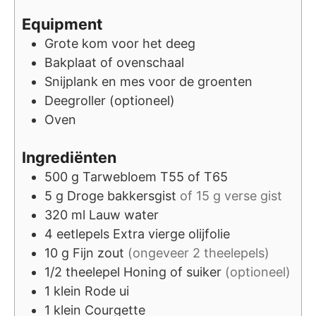
Equipment
Grote kom voor het deeg
Bakplaat of ovenschaal
Snijplank en mes voor de groenten
Deegroller
(optioneel)
Oven
Ingrediënten
500
g
Tarwebloem T55 of T65
5
g
Droge bakkersgist
of 15 g verse gist
320
ml
Lauw water
4
eetlepels
Extra vierge olijfolie
10
g
Fijn zout
(ongeveer 2 theelepels)
1/2
theelepel
Honing of suiker
(optioneel)
1
klein
Rode ui
1
klein
Courgette