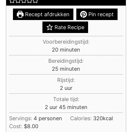
Recept afdrukken
Pin recept
Rate Recipe
Voorbereidingstijd:
minuten
20
minuten
Bereidingstijd:
minuten
25
minuten
Rijstijd:
uur
2
uur
Totale tijd:
uur
minuten
2
uur
45
minuten
Servings:
4
personen
Calories:
320
kcal
Cost:
$8.00