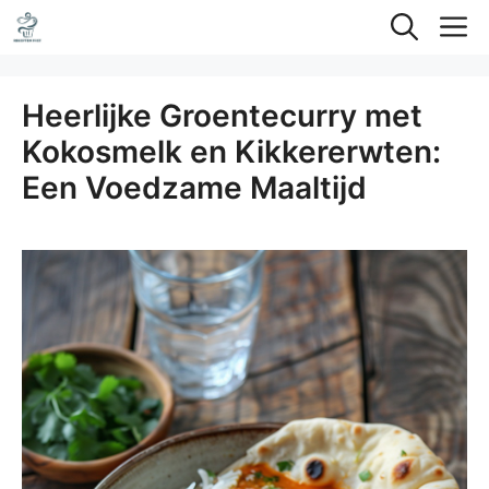
Ga
M
naar
de
Heerlijke Groentecurry met
inhoud
Kokosmelk en Kikkererwten:
Een Voedzame Maaltijd