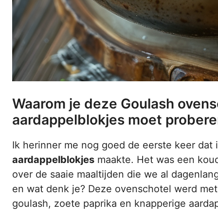
Waarom je deze Goulash ovensc
aardappelblokjes moet prober
Ik herinner me nog goed de eerste keer dat
aardappelblokjes
maakte. Het was een koude
over de saaie maaltijden die we al dagenlang 
en wat denk je? Deze ovenschotel werd mete
goulash, zoete paprika en knapperige aardapp