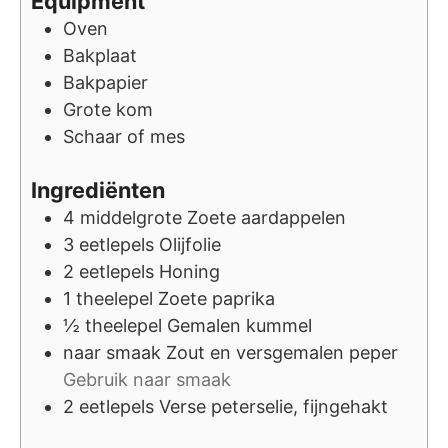
Equipment
Oven
Bakplaat
Bakpapier
Grote kom
Schaar of mes
Ingrediënten
4
middelgrote
Zoete aardappelen
3
eetlepels
Olijfolie
2
eetlepels
Honing
1
theelepel
Zoete paprika
½
theelepel
Gemalen kummel
naar smaak
Zout en versgemalen peper
Gebruik naar smaak
2
eetlepels
Verse peterselie, fijngehakt