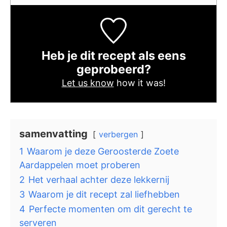
Heb je dit recept als eens
geprobeerd?
Let us know
how it was!
samenvatting
verbergen
1
Waarom je deze Geroosterde Zoete
Aardappelen moet proberen
2
Het verhaal achter deze lekkernij
3
Waarom je dit recept zal liefhebben
4
Perfecte momenten om dit gerecht te
serveren