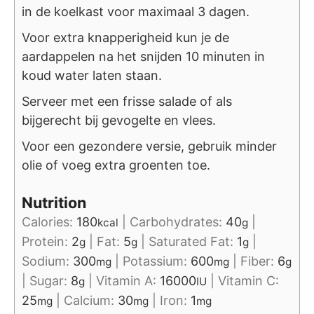
in de koelkast voor maximaal 3 dagen.
Voor extra knapperigheid kun je de
aardappelen na het snijden 10 minuten in
koud water laten staan.
Serveer met een frisse salade of als
bijgerecht bij gevogelte en vlees.
Voor een gezondere versie, gebruik minder
olie of voeg extra groenten toe.
Nutrition
Calories:
180
|
Carbohydrates:
40
|
kcal
g
Protein:
2
|
Fat:
5
|
Saturated Fat:
1
|
g
g
g
Sodium:
300
|
Potassium:
600
|
Fiber:
6
mg
mg
g
|
Sugar:
8
|
Vitamin A:
16000
|
Vitamin C:
g
IU
25
|
Calcium:
30
|
Iron:
1
mg
mg
mg