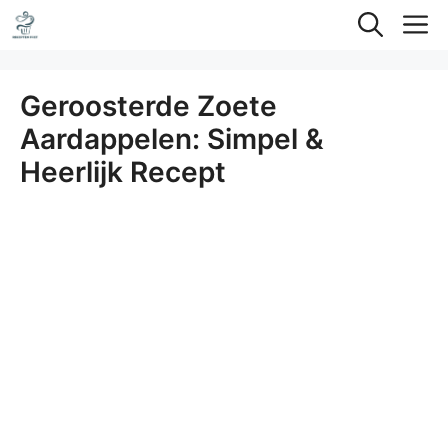
Ga
M
naar
de
Geroosterde Zoete
inhoud
Aardappelen: Simpel &
Heerlijk Recept