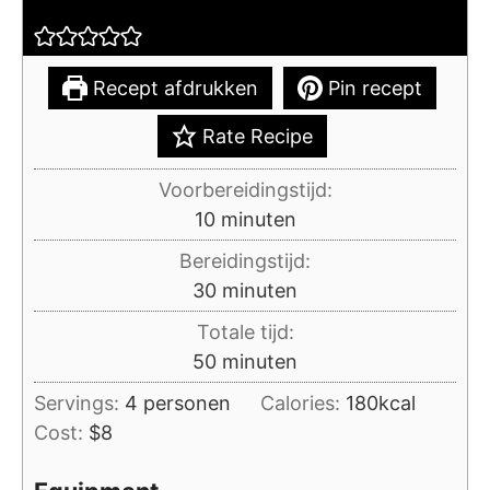
Recept afdrukken
Pin recept
Rate Recipe
Voorbereidingstijd:
minuten
10
minuten
Bereidingstijd:
minuten
30
minuten
Totale tijd:
minuten
50
minuten
Servings:
4
personen
Calories:
180
kcal
Cost:
$8