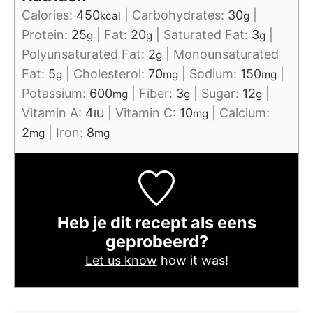
Calories:
450
|
Carbohydrates:
30
|
kcal
g
Protein:
25
|
Fat:
20
|
Saturated Fat:
3
|
g
g
g
Polyunsaturated Fat:
2
|
Monounsaturated
g
Fat:
5
|
Cholesterol:
70
|
Sodium:
150
|
g
mg
mg
Potassium:
600
|
Fiber:
3
|
Sugar:
12
|
mg
g
g
Vitamin A:
4
|
Vitamin C:
10
|
Calcium:
IU
mg
2
|
Iron:
8
mg
mg
Heb je dit recept als eens
geprobeerd?
Let us know
how it was!