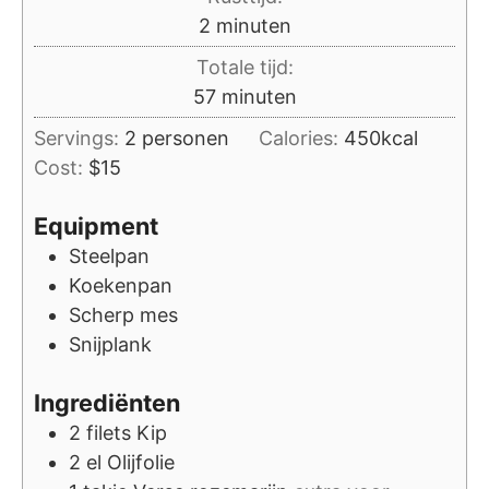
minuten
2
minuten
Totale tijd:
minuten
57
minuten
Servings:
2
personen
Calories:
450
kcal
Cost:
$15
Equipment
Steelpan
Koekenpan
Scherp mes
Snijplank
Ingrediënten
2
filets
Kip
2
el
Olijfolie