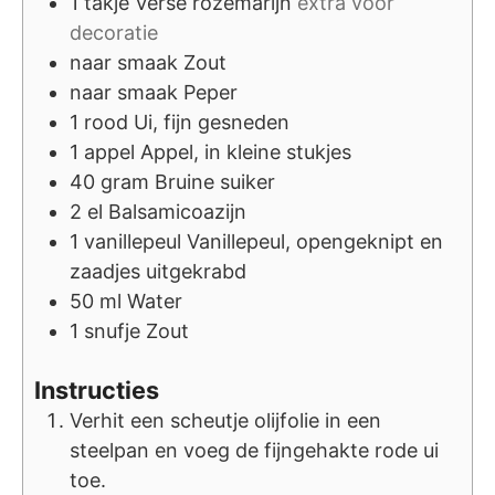
1
takje
Verse rozemarijn
extra voor
decoratie
naar smaak
Zout
naar smaak
Peper
1
rood
Ui, fijn gesneden
1
appel
Appel, in kleine stukjes
40
gram
Bruine suiker
2
el
Balsamicoazijn
1
vanillepeul
Vanillepeul, opengeknipt en
zaadjes uitgekrabd
50
ml
Water
1
snufje
Zout
Instructies
Verhit een scheutje olijfolie in een
steelpan en voeg de fijngehakte rode ui
toe.