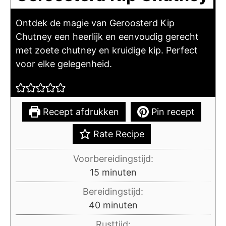
Ontdek de magie van Geroosterd Kip
Chutney een heerlijk en eenvoudig gerecht
met zoete chutney en kruidige kip. Perfect
voor elke gelegenheid.
Recept afdrukken
Pin recept
Rate Recipe
Voorbereidingstijd:
minuten
15
minuten
Bereidingstijd:
minuten
40
minuten
Rusttijd: