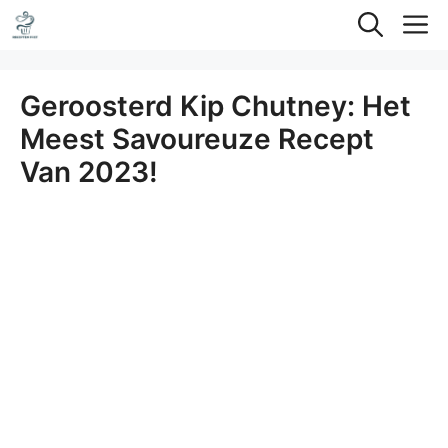
Ga
M
naar
de
Geroosterd Kip Chutney: Het
inhoud
Meest Savoureuze Recept
Van 2023!