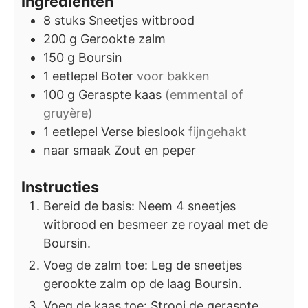
Ingrediënten
8
stuks
Sneetjes witbrood
200
g
Gerookte zalm
150
g
Boursin
1
eetlepel
Boter
voor bakken
100
g
Geraspte kaas
(emmental of
gruyère)
1
eetlepel
Verse bieslook
fijngehakt
naar smaak
Zout en peper
Instructies
Bereid de basis: Neem 4 sneetjes
witbrood en besmeer ze royaal met de
Boursin.
Voeg de zalm toe: Leg de sneetjes
gerookte zalm op de laag Boursin.
Voeg de kaas toe: Strooi de geraspte