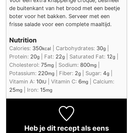
Voor een extra knapperige croque, besmeer
de buitenkant van het brood met een beetje
boter voor het bakken. Serveer met een
frisse salade voor een complete maaltijd.
Nutrition
Calories:
350
|
Carbohydrates:
30
|
kcal
g
Protein:
20
|
Fat:
22
|
Saturated Fat:
12
|
g
g
g
Cholesterol:
75
|
Sodium:
800
|
mg
mg
Potassium:
220
|
Fiber:
2
|
Sugar:
4
|
mg
g
g
Vitamin A:
10
|
Vitamin C:
6
|
Calcium:
IU
mg
25
|
Iron:
15
mg
mg
Heb je dit recept als eens