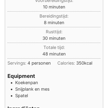
Voorbereidingstijd:
minuten
10
minuten
Bereidingstijd:
minuten
8
minuten
Rusttijd:
minuten
30
minuten
Totale tijd:
minuten
48
minuten
Servings:
4
personen
Calories:
350
kcal
Equipment
Koekenpan
Snijplank en mes
Spatel