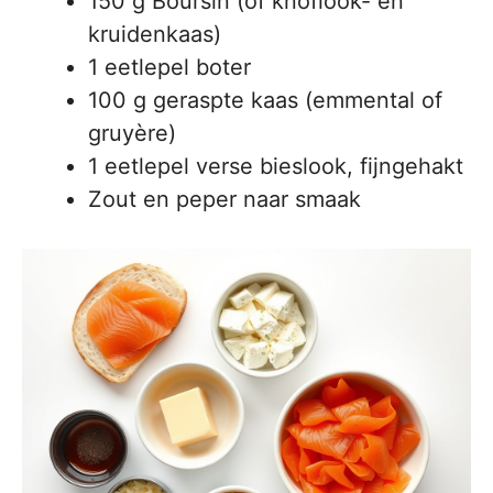
150 g Boursin (of knoflook- en
kruidenkaas)
1 eetlepel boter
100 g geraspte kaas (emmental of
gruyère)
1 eetlepel verse bieslook, fijngehakt
Zout en peper naar smaak