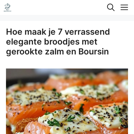
Ga
M
naar
de
Hoe maak je 7 verrassend
inhoud
elegante broodjes met
gerookte zalm en Boursin