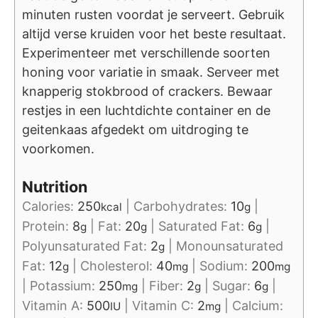
minuten rusten voordat je serveert. Gebruik
altijd verse kruiden voor het beste resultaat.
Experimenteer met verschillende soorten
honing voor variatie in smaak. Serveer met
knapperig stokbrood of crackers. Bewaar
restjes in een luchtdichte container en de
geitenkaas afgedekt om uitdroging te
voorkomen.
Nutrition
Calories:
250
|
Carbohydrates:
10
|
kcal
g
Protein:
8
|
Fat:
20
|
Saturated Fat:
6
|
g
g
g
Polyunsaturated Fat:
2
|
Monounsaturated
g
Fat:
12
|
Cholesterol:
40
|
Sodium:
200
g
mg
mg
|
Potassium:
250
|
Fiber:
2
|
Sugar:
6
|
mg
g
g
Vitamin A:
500
|
Vitamin C:
2
|
Calcium:
IU
mg