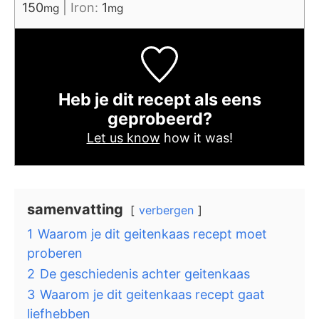
150
|
Iron:
1
mg
mg
Heb je dit recept als eens
geprobeerd?
Let us know
how it was!
samenvatting
verbergen
1
Waarom je dit geitenkaas recept moet
proberen
2
De geschiedenis achter geitenkaas
3
Waarom je dit geitenkaas recept gaat
liefhebben