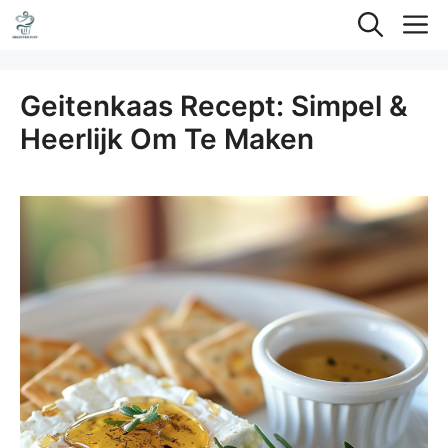
Ga
M
naar
de
Geitenkaas Recept: Simpel &
inhoud
Heerlijk Om Te Maken