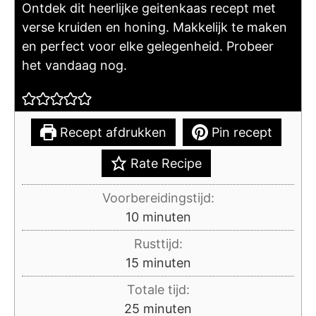
Ontdek dit heerlijke geitenkaas recept met
verse kruiden en honing. Makkelijk te maken
en perfect voor elke gelegenheid. Probeer
het vandaag nog.
Recept afdrukken
Pin recept
Rate Recipe
Voorbereidingstijd:
minuten
10
minuten
Rusttijd:
minuten
15
minuten
Totale tijd:
minuten
25
minuten