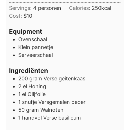
Servings:
4
personen
Calories:
250
kcal
Cost:
$10
Equipment
Ovenschaal
Klein pannetje
Serveerschaal
Ingrediënten
200
gram
Verse geitenkaas
2
el
Honing
1
el
Olijfolie
1
snufje
Versgemalen peper
50
gram
Walnoten
1
handvol
Verse basilicum