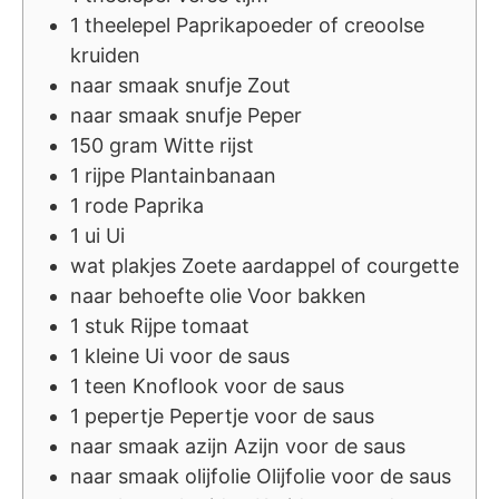
1
theelepel
Paprikapoeder of creoolse
kruiden
naar smaak
snufje
Zout
naar smaak
snufje
Peper
150
gram
Witte rijst
1
rijpe
Plantainbanaan
1
rode
Paprika
1
ui
Ui
wat
plakjes
Zoete aardappel of courgette
naar behoefte
olie
Voor bakken
1
stuk
Rijpe tomaat
1
kleine
Ui voor de saus
1
teen
Knoflook voor de saus
1
pepertje
Pepertje voor de saus
naar smaak
azijn
Azijn voor de saus
naar smaak
olijfolie
Olijfolie voor de saus