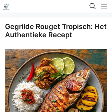
Ga
M
naar
de
Gegrilde Rouget Tropisch: Het
inhoud
Authentieke Recept