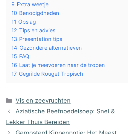
9
Extra weetje
10
Benodigdheden
11
Opslag
12
Tips en advies
13
Presentation tips
14
Gezondere alternatieven
15
FAQ
16
Laat je meevoeren naar de tropen
17
Gegrilde Rouget Tropisch
Categorieën
Vis en zeevruchten
Aziatische Beefnoedelsoep: Snel &
Lekker Thuis Bereiden
Geroosterd Kippenpotje: Het Meest