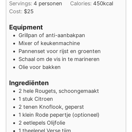
Servings:
4
personen
Calories:
450
kcal
Cost:
$25
Equipment
Grillpan of anti-aanbakpan
Mixer of keukenmachine
Pannenset voor rijst en groenten
Schaal om de vis in te marineren
Olie voor bakken
Ingrediënten
2
hele
Rougets, schoongemaakt
1
stuk
Citroen
2
tenen
Knoflook, geperst
1
klein
Rode pepertje (optioneel)
2
eetlepels
Olijfolie
1
theelepel
Verse tijm