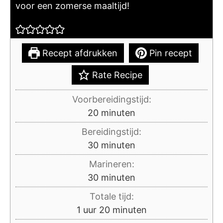
voor een zomerse maaltijd!
Recept afdrukken
Pin recept
Rate Recipe
Voorbereidingstijd:
minuten
20
minuten
Bereidingstijd:
minuten
30
minuten
Marineren:
minuten
30
minuten
Totale tijd:
uur
minuten
1
uur
20
minuten