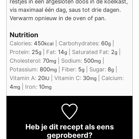
restjes in een afgesloten doos in de koelkast,
vis maximaal één dag, saus tot drie dagen.
Verwarm opnieuw in de oven of pan.
Nutrition
Calories:
450
|
Carbohydrates:
60
|
kcal
g
Protein:
25
|
Fat:
14
|
Saturated Fat:
2
|
g
g
g
Cholesterol:
70
|
Sodium:
500
|
mg
mg
Potassium:
800
|
Fiber:
5
|
Sugar:
8
|
mg
g
g
Vitamin A:
20
|
Vitamin C:
30
|
Calcium:
IU
mg
4
|
Iron:
10
mg
mg
Heb je dit recept als eens
geprobeerd?