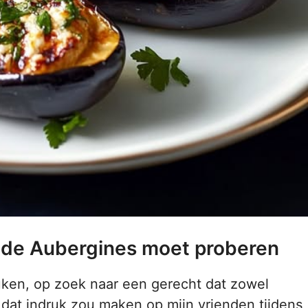
lde Aubergines moet proberen
uken, op zoek naar een gerecht dat zowel
 dat indruk zou maken op mijn vrienden tijdens