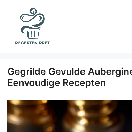
Ga
naar
de
inhoud
Gegrilde Gevulde Aubergin
Eenvoudige Recepten