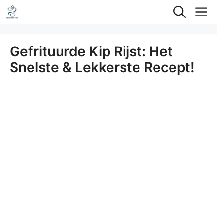
Ga
M
naar
de
Gefrituurde Kip Rijst: Het
inhoud
Snelste & Lekkerste Recept!