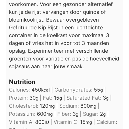
voorkomen. Voor een gezonder alternatief
kun je de rijst vervangen door quinoa of
bloemkoolrijst. Bewaar overgebleven
Gefrituurde Kip Rijst in een luchtdichte
container in de koelkast voor maximaal 3
dagen of vries het in voor tot 3 maanden
opslag. Experimenteer met verschillende
groenten voor variatie en pas de hoeveelheid
sojasaus aan naar jouw smaak.
Nutrition
Calories:
450
|
Carbohydrates:
55
|
kcal
g
Protein:
30
|
Fat:
15
|
Saturated Fat:
3
|
g
g
g
Cholesterol:
120
|
Sodium:
800
|
mg
mg
Potassium:
600
|
Fiber:
3
|
Sugar:
2
|
mg
g
g
Vitamin A:
800
|
Vitamin C:
15
|
Calcium:
IU
mg