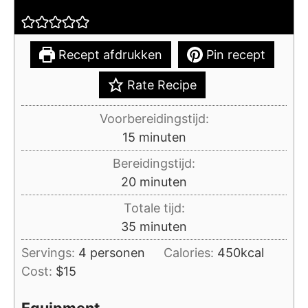
Recept afdrukken
Pin recept
Rate Recipe
Voorbereidingstijd:
minuten
15
minuten
Bereidingstijd:
minuten
20
minuten
Totale tijd:
minuten
35
minuten
Servings:
4
personen
Calories:
450
kcal
Cost:
$15
Equipment