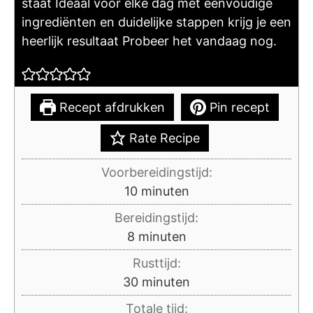
staat Ideaal voor elke dag met eenvoudige
ingrediënten en duidelijke stappen krijg je een
heerlijk resultaat Probeer het vandaag nog.
Recept afdrukken
Pin recept
Rate Recipe
Voorbereidingstijd:
minuten
10
minuten
Bereidingstijd:
minuten
8
minuten
Rusttijd:
minuten
30
minuten
Totale tijd: