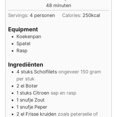
minuten
48
minuten
Servings:
4
personen
Calories:
250
kcal
Equipment
Koekenpan
Spatel
Rasp
Ingrediënten
4
stuks
Scholfilets
ongeveer 150 gram
per stuk
2
el
Boter
1
stuks
Citroen
sap en rasp
1
snufje
Zout
1
snufje
Peper
2
el
Frisse kruiden
zoals peterselie of