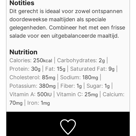
Notities
Dit gerecht is ideaal voor zowel ontspannen
doordeweekse maaltijden als speciale
gelegenheden. Combineer het met een frisse
salade voor een uitgebalanceerde maaltijd.
Nutrition
Calories:
250
|
Carbohydrates:
2
|
kcal
g
Protein:
30
|
Fat:
15
|
Saturated Fat:
9
|
g
g
g
Cholesterol:
85
|
Sodium:
180
|
mg
mg
Potassium:
380
|
Fiber:
1
|
Sugar:
1
|
mg
g
g
Vitamin A:
500
|
Vitamin C:
25
|
Calcium:
IU
mg
70
|
Iron:
1
mg
mg