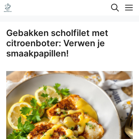
Ga
M
naar
de
Gebakken scholfilet met
inhoud
citroenboter: Verwen je
smaakpapillen!