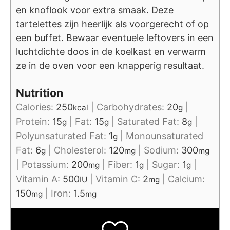
en knoflook voor extra smaak. Deze
tartelettes zijn heerlijk als voorgerecht of op
een buffet. Bewaar eventuele leftovers in een
luchtdichte doos in de koelkast en verwarm
ze in de oven voor een knapperig resultaat.
Nutrition
Calories:
250
|
Carbohydrates:
20
|
kcal
g
Protein:
15
|
Fat:
15
|
Saturated Fat:
8
|
g
g
g
Polyunsaturated Fat:
1
|
Monounsaturated
g
Fat:
6
|
Cholesterol:
120
|
Sodium:
300
g
mg
mg
|
Potassium:
200
|
Fiber:
1
|
Sugar:
1
|
mg
g
g
Vitamin A:
500
|
Vitamin C:
2
|
Calcium:
IU
mg
150
|
Iron:
1.5
mg
mg