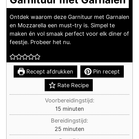
Ontdek waarom deze Garnituur met Garnalen
en Mozzarella een must-try is. Simpel te
maken én vol smaak perfect voor elk diner of
feestje. Probeer het nu.
Recept afdrukken
Pin recept
Rate Recipe
Voorbereidingstijd:
minuten
15
minuten
Bereidingstijd:
minuten
25
minuten