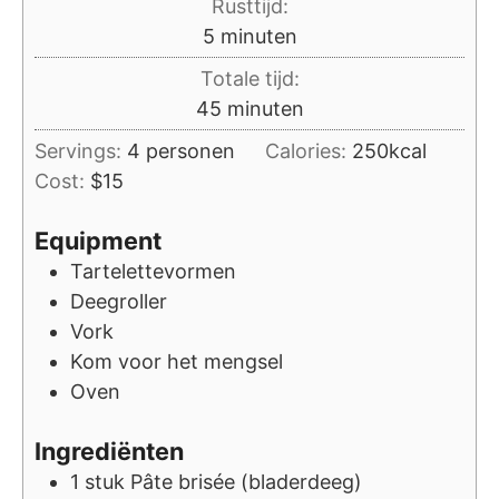
Rusttijd:
minuten
5
minuten
Totale tijd:
minuten
45
minuten
Servings:
4
personen
Calories:
250
kcal
Cost:
$15
Equipment
Tartelettevormen
Deegroller
Vork
Kom voor het mengsel
Oven
Ingrediënten
1
stuk
Pâte brisée (bladerdeeg)