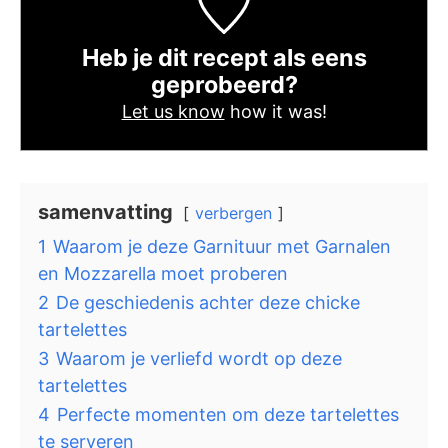
Heb je dit recept als eens
geprobeerd?
Let us know
how it was!
samenvatting
verbergen
1
Waarom je deze Garnituur met Garnalen
en Mozzarella moet proberen
2
De geschiedenis achter deze chicke
tartelettes
3
Waarom je verliefd wordt op deze
tartelettes
4
Perfecte momenten om deze tartelettes
te serveren