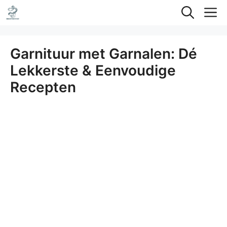
Ga
M
naar
de
Garnituur met Garnalen: Dé
inhoud
Lekkerste & Eenvoudige
Recepten