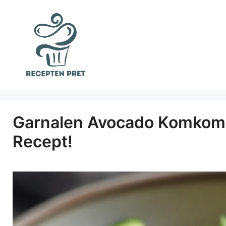
Ga
naar
de
inhoud
Garnalen Avocado Komkomm
Recept!