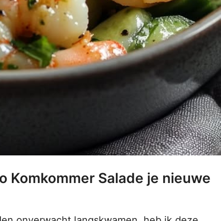
o Komkommer Salade je nieuwe
den onverwacht langskwamen, heb ik deze