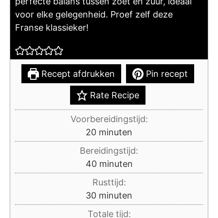
perfecte balans tussen zoet en zuur, ideaal
voor elke gelegenheid. Proef zelf deze
Franse klassieker!
Recept afdrukken
Pin recept
Rate Recipe
Voorbereidingstijd:
minuten
20
minuten
Bereidingstijd:
minuten
40
minuten
Rusttijd:
minuten
30
minuten
Totale tijd: