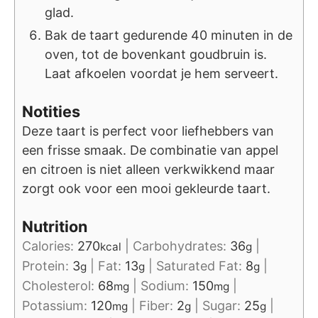
glad.
Bak de taart gedurende 40 minuten in de
oven, tot de bovenkant goudbruin is.
Laat afkoelen voordat je hem serveert.
Notities
Deze taart is perfect voor liefhebbers van
een frisse smaak. De combinatie van appel
en citroen is niet alleen verkwikkend maar
zorgt ook voor een mooi gekleurde taart.
Nutrition
Calories:
270
|
Carbohydrates:
36
|
kcal
g
Protein:
3
|
Fat:
13
|
Saturated Fat:
8
|
g
g
g
Cholesterol:
68
|
Sodium:
150
|
mg
mg
Potassium:
120
|
Fiber:
2
|
Sugar:
25
|
mg
g
g