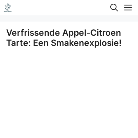
Ga
M
naar
de
Verfrissende Appel-Citroen
inhoud
Tarte: Een Smakenexplosie!