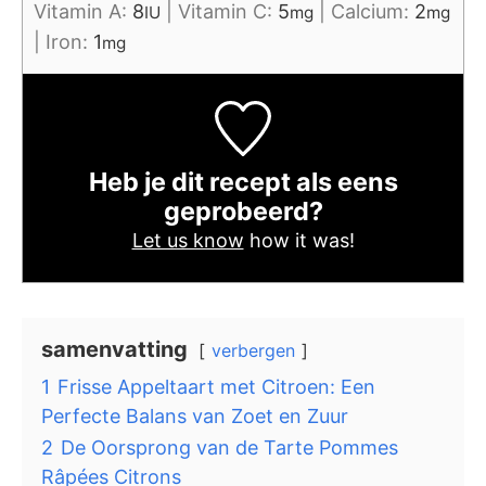
Vitamin A:
8
|
Vitamin C:
5
|
Calcium:
2
IU
mg
mg
|
Iron:
1
mg
Heb je dit recept als eens
geprobeerd?
Let us know
how it was!
samenvatting
verbergen
1
Frisse Appeltaart met Citroen: Een
Perfecte Balans van Zoet en Zuur
2
De Oorsprong van de Tarte Pommes
Râpées Citrons