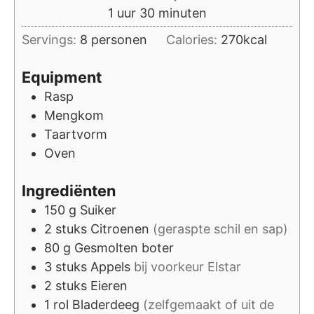
uur
minuten
1
uur
30
minuten
Servings:
8
personen
Calories:
270
kcal
Equipment
Rasp
Mengkom
Taartvorm
Oven
Ingrediënten
150
g
Suiker
2
stuks
Citroenen
(geraspte schil en sap)
80
g
Gesmolten boter
3
stuks
Appels
bij voorkeur Elstar
2
stuks
Eieren
1
rol
Bladerdeeg
(zelfgemaakt of uit de