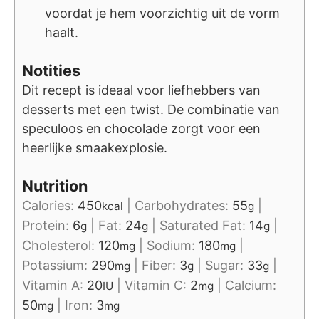
voordat je hem voorzichtig uit de vorm
haalt.
Notities
Dit recept is ideaal voor liefhebbers van
desserts met een twist. De combinatie van
speculoos en chocolade zorgt voor een
heerlijke smaakexplosie.
Nutrition
Calories:
450
|
Carbohydrates:
55
|
kcal
g
Protein:
6
|
Fat:
24
|
Saturated Fat:
14
|
g
g
g
Cholesterol:
120
|
Sodium:
180
|
mg
mg
Potassium:
290
|
Fiber:
3
|
Sugar:
33
|
mg
g
g
Vitamin A:
20
|
Vitamin C:
2
|
Calcium:
IU
mg
50
|
Iron:
3
mg
mg