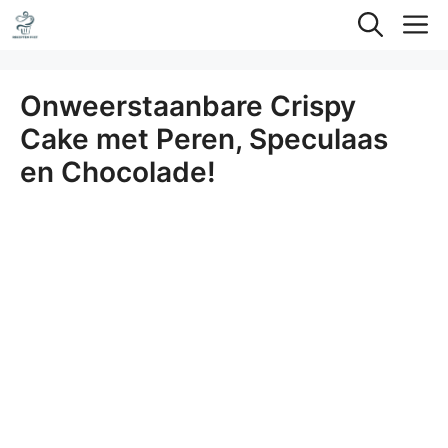
Ga
M
naar
de
Onweerstaanbare Crispy
inhoud
Cake met Peren, Speculaas
en Chocolade!