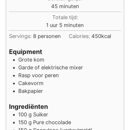
minuten
45
minuten
Totale tijd:
uur
minuten
1
uur
5
minuten
Servings:
8
personen
Calories:
450
kcal
Equipment
Grote kom
Garde of elektrische mixer
Rasp
voor peren
Cakevorm
Bakpapier
Ingrediënten
100
g
Suiker
150
g
Pure chocolade