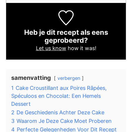
Heb je dit recept als eens
geprobeerd?
Let us know
how it was!
samenvatting
verbergen
1
Cake Croustillant aux Poires Râpées,
Spéculoos en Chocolat: Een Hemels
Dessert
2
De Geschiedenis Achter Deze Cake
3
Waarom Je Deze Cake Moet Proberen
4
Perfecte Gelegenheden Voor Dit Recept