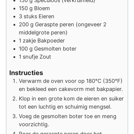
150
g
Speculoos (verkruimeld)
150
g
Bloem
3
stuks
Eieren
200
g
Geraspte peren (ongeveer 2
middelgrote peren)
1
zakje
Bakpoeder
100
g
Gesmolten boter
1
snufje
Zout
Instructies
Verwarm de oven voor op 180°C (350°F)
en bekleed een cakevorm met bakpapier.
Klop in een grote kom de eieren en suiker
tot een luchtig en schuimig mengsel.
Voeg de gesmolten boter toe en meng
voorzichtig.
Roer de geraspte peren door het