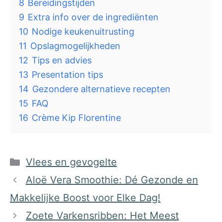
8
Bereidingstijden
9
Extra info over de ingrediënten
10
Nodige keukenuitrusting
11
Opslagmogelijkheden
12
Tips en advies
13
Presentation tips
14
Gezondere alternatieve recepten
15
FAQ
16
Crème Kip Florentine
Categorieën
Vlees en gevogelte
Aloë Vera Smoothie: Dé Gezonde en
Makkelijke Boost voor Elke Dag!
Zoete Varkensribben: Het Meest