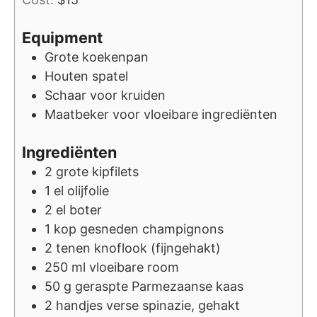
Equipment
Grote koekenpan
Houten spatel
Schaar voor kruiden
Maatbeker voor vloeibare ingrediënten
Ingrediënten
2
grote
kipfilets
1
el
olijfolie
2
el
boter
1
kop
gesneden champignons
2
tenen
knoflook (fijngehakt)
250
ml
vloeibare room
50
g
geraspte Parmezaanse kaas
2
handjes
verse spinazie, gehakt