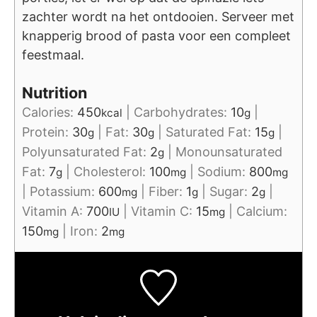
zachter wordt na het ontdooien. Serveer met
knapperig brood of pasta voor een compleet
feestmaal.
Nutrition
Calories:
450
|
Carbohydrates:
10
|
kcal
g
Protein:
30
|
Fat:
30
|
Saturated Fat:
15
|
g
g
g
Polyunsaturated Fat:
2
|
Monounsaturated
g
Fat:
7
|
Cholesterol:
100
|
Sodium:
800
g
mg
mg
|
Potassium:
600
|
Fiber:
1
|
Sugar:
2
|
mg
g
g
Vitamin A:
700
|
Vitamin C:
15
|
Calcium:
IU
mg
150
|
Iron:
2
mg
mg