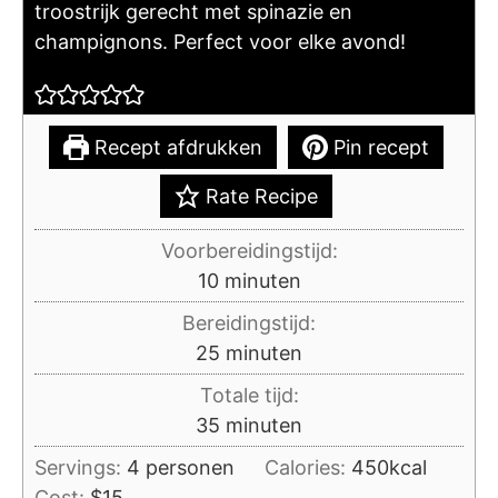
troostrijk gerecht met spinazie en
champignons. Perfect voor elke avond!
Recept afdrukken
Pin recept
Rate Recipe
Voorbereidingstijd:
minuten
10
minuten
Bereidingstijd:
minuten
25
minuten
Totale tijd:
minuten
35
minuten
Servings:
4
personen
Calories:
450
kcal
Cost:
$15