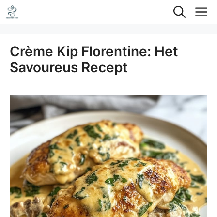
Ga
M
naar
de
Crème Kip Florentine: Het
inhoud
Savoureus Recept